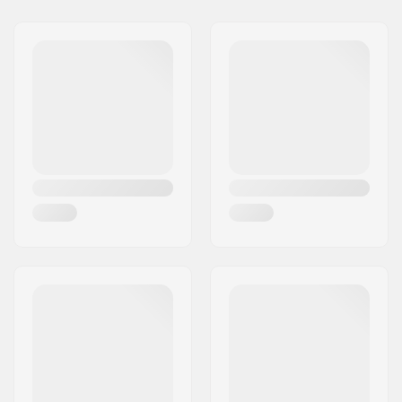
Chránič prevodníka:
No
Adresa:
RICHARD-BYRD-STR. 12
PSČ:
50829
Mesto:
Köln
Krajina:
Nemecko