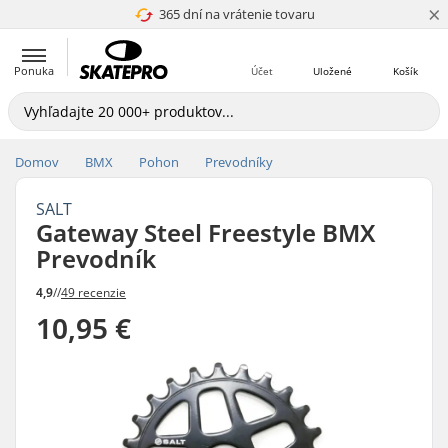
×
365 dní na vrátenie tovaru
4.8 z 5
Ponuka
Účet
Uložené
Košík
Domov
BMX
Pohon
Prevodníky
SALT
Gateway Steel Freestyle BMX
Prevodník
4,9
//
49 recenzie
10,95 €