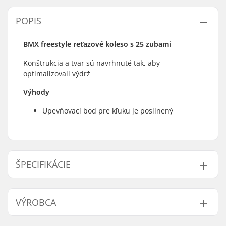
POPIS
BMX freestyle reťazové koleso s 25 zubami
Konštrukcia a tvar sú navrhnuté tak, aby
optimalizovali výdrž
Výhody
Upevňovací bod pre kľuku je posilnený
ŠPECIFIKÁCIE
Počet zubov:
25T
VÝROBCA
Montáž reťazového
19mm, 24mm
kolesa:
Meno:
We Make Things GmbH