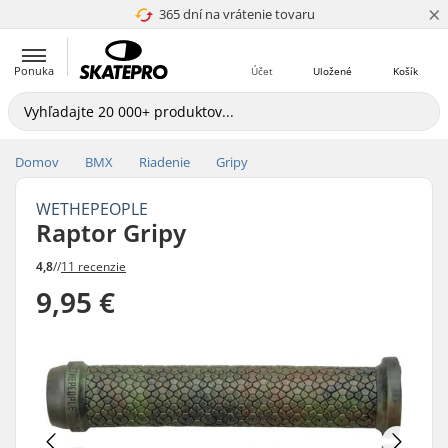
×
365 dní na vrátenie tovaru
4.8 z 5
Ponuka
Účet
Uložené
Košík
Domov
BMX
Riadenie
Gripy
WETHEPEOPLE
Raptor Gripy
4,8
//
11 recenzie
9,95 €