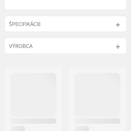
ŠPECIFIKÁCIE
Koncovky riadidiel
Oceľ
VÝROBCA
kompatibilné s:
Dĺžka gripu:
15cm
Meno:
We Make Things GmbH
Flange:
S prírubou
Adresa:
RICHARD-BYRD-STR. 12
Materiál:
Guma
PSČ:
50829
Plugs:
Vrátane
Mesto:
Köln
Tvrdosť:
Stredná
Krajina:
Nemecko