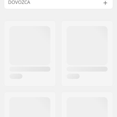
DOVOZCA
Sedadlo:
Stealth
Polstrovanie sedadla:
Fat
Meno:
Centrano ApS
Hmotnosť:
334g
Adresa:
Omega 6
PSČ:
8382
Mesto:
Hinnerup
Krajina:
Dánsko