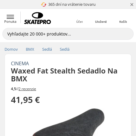
×
365 dní na vrátenie tovaru
4.8 z 5
Ponuka
Účet
Uložené
Košík
Domov
BMX
Sedlá
Sedlá
CINEMA
Waxed Fat Stealth Sedadlo Na
BMX
4,5
//
2 recenzie
41,95 €