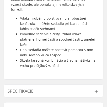
vyzerá skvele, ale ponúka aj niekoľko skvelých
funkcií.
Vďaka hrubému polstrovaniu a robustnej
konštrukcii môžete sedadlo pri barspinách
ľahko stlačiť stehnami.
Pohodlné sedenie a čistý vzhľad vďaka
plátnenej hornej časti a spodnej časti z umelej
kože
Uhol sedadla môžete nastaviť pomocou 5 mm
imbusového kľúča zospodu
Skvelá farebná kombinácia a žiadna nášivka na
vrchu pre štýlový vzhľad
ŠPECIFIKÁCIE
Vrchný kryt:
Canvas