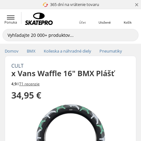
×
365 dní na vrátenie tovaru
4.8 z 5
Ponuka
Účet
Uložené
Košík
Domov
BMX
Kolieska a náhradné diely
Pneumatiky
CULT
x Vans Waffle 16" BMX Plášť
4,9
//
71 recenzie
34,95 €