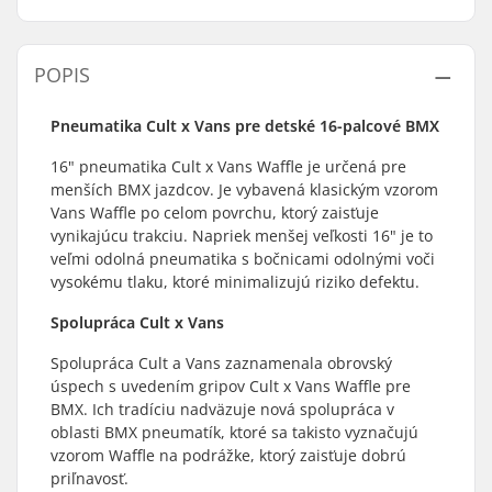
POPIS
Pneumatika Cult x Vans pre detské 16-palcové BMX
16" pneumatika Cult x Vans Waffle je určená pre
menších BMX jazdcov. Je vybavená klasickým vzorom
Vans Waffle po celom povrchu, ktorý zaisťuje
vynikajúcu trakciu. Napriek menšej veľkosti 16" je to
veľmi odolná pneumatika s bočnicami odolnými voči
vysokému tlaku, ktoré minimalizujú riziko defektu.
Spolupráca Cult x Vans
Spolupráca Cult a Vans zaznamenala obrovský
úspech s uvedením gripov Cult x Vans Waffle pre
BMX. Ich tradíciu nadväzuje nová spolupráca v
oblasti BMX pneumatík, ktoré sa takisto vyznačujú
vzorom Waffle na podrážke, ktorý zaisťuje dobrú
priľnavosť.