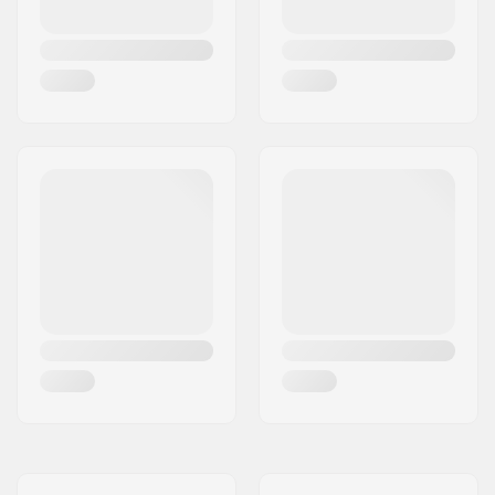
Zložiteľné:
Neskladací
Tlak v pneumatikách:
80psi
Počet kusov v balení:
1
Tubeless Ready:
No