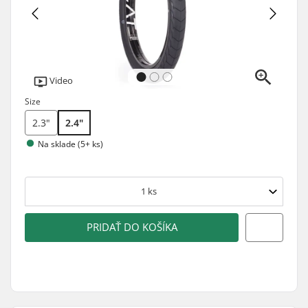
Video
Size
2.3"
2.4"
Na sklade (5+ ks)
1
ks
PRIDAŤ DO KOŠÍKA