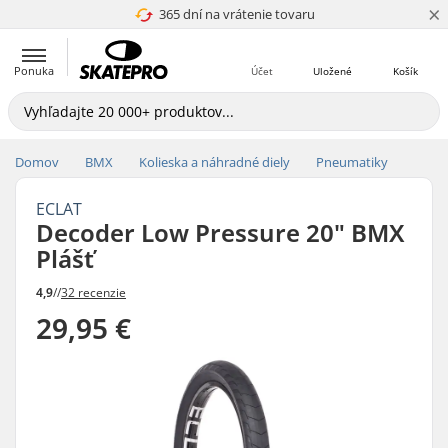
×
365 dní na vrátenie tovaru
4.8 z 5
Ponuka
Účet
Uložené
Košík
Domov
BMX
Kolieska a náhradné diely
Pneumatiky
ECLAT
Decoder Low Pressure 20" BMX
Plášť
4,9
//
32 recenzie
29,95 €