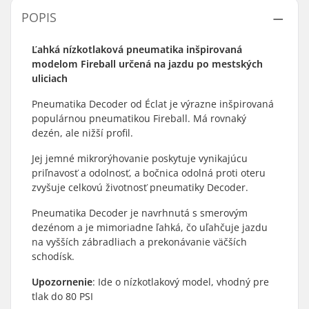
POPIS
Ľahká nízkotlaková pneumatika inšpirovaná
modelom Fireball určená na jazdu po mestských
uliciach
Pneumatika Decoder od Éclat je výrazne inšpirovaná
populárnou pneumatikou Fireball. Má rovnaký
dezén, ale nižší profil.
Jej jemné mikrorýhovanie poskytuje vynikajúcu
priľnavosť a odolnosť, a bočnica odolná proti oteru
zvyšuje celkovú životnosť pneumatiky Decoder.
Pneumatika Decoder je navrhnutá s smerovým
dezénom a je mimoriadne ľahká, čo uľahčuje jazdu
na vyšších zábradliach a prekonávanie väčších
schodísk.
Upozornenie
: Ide o nízkotlakový model, vhodný pre
tlak do 80 PSI