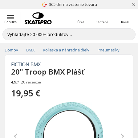
×
365 dní na vrátenie tovaru
4.8 z 5
Ponuka
Účet
Uložené
Košík
Domov
BMX
Kolieska a náhradné diely
Pneumatiky
FICTION BMX
20" Troop BMX Plášť
4,9
//
120 recenzie
19,95 €