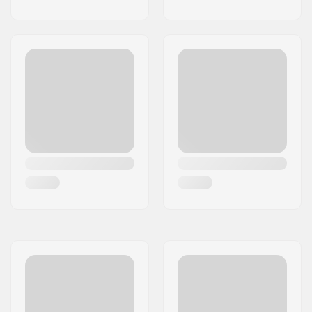
Hmotnosť:
1525g