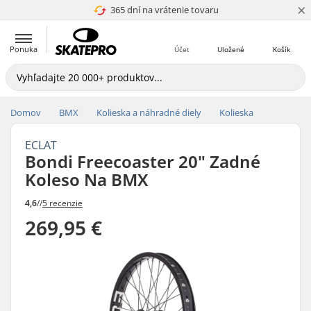
×
365 dní na vrátenie tovaru
4.8 z 5
Ponuka
Účet
Uložené
Košík
Domov
BMX
Kolieska a náhradné diely
Kolieska
ECLAT
Bondi Freecoaster 20" Zadné
Koleso Na BMX
4,6
//
5 recenzie
269,95 €