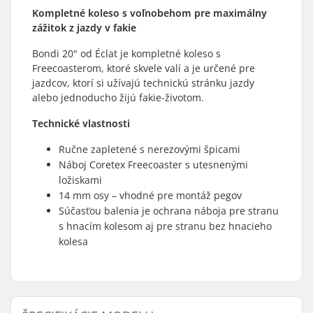
Kompletné koleso s voľnobehom pre maximálny
zážitok z jazdy v fakie
Bondi 20" od Éclat je kompletné koleso s
Freecoasterom, ktoré skvele valí a je určené pre
jazdcov, ktorí si užívajú technickú stránku jazdy
alebo jednoducho žijú fakie-životom.
Technické vlastnosti
Ručne zapletené s nerezovými špicami
Náboj Coretex Freecoaster s utesnenými
ložiskami
14 mm osy – vhodné pre montáž pegov
Súčasťou balenia je ochrana náboja pre stranu
s hnacím kolesom aj pre stranu bez hnacieho
kolesa