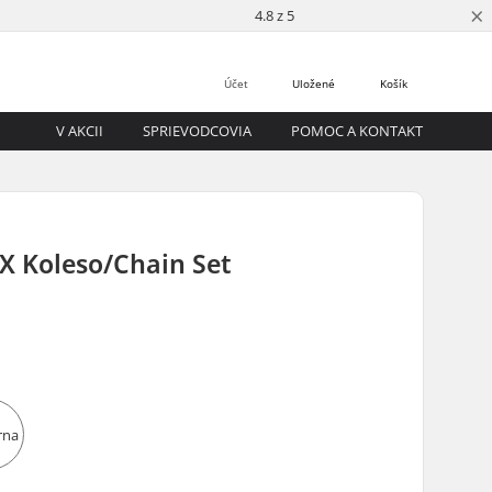
×
4.8 z 5
Účet
Uložené
Košík
V AKCII
SPRIEVODCOVIA
POMOC A KONTAKT
X Koleso/Chain Set