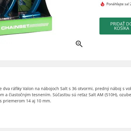
Ponáhľajte sa!
Z
PRIDAŤ D
KOŠÍKA
e dva ráfiky Valon na nábojoch Salt s 36 otvormi, predný náboj s v
m a čiastočným tesnením. Súčasťou sú reťaz Salt AM (510H), ozub
y s priemerom 14 aj 10 mm.