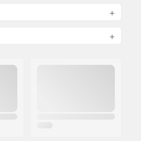
Pravá
36
Jednostenný ráfik
9T
Male
Nie je súčasťou balenia
4134g