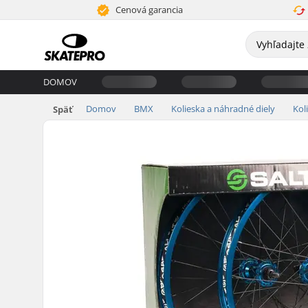
Cenová garancia
DOMOV
Domov
BMX
Kolieska a náhradné diely
Kol
Späť