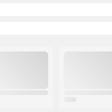
 BMX
Strana vodiča:
Počet špicov:
Typ BMX ráfika:
Počet zubov:
tvorené ložiská vpredu,
Typ BMX osky:
té ložiská
Hubschutz:
4mm
Hmotnosť: