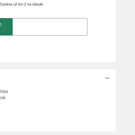
ostáva už len 2 na sklade
O
oľnou
ené