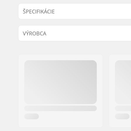
ŠPECIFIKÁCIE
BMX disciplína:
Freestyle
VÝROBCA
Materiál ráfika:
Alloy
BMX koleso:
Set
Meno:
We Make Things GmbH
Priemer kolieska:
20"
Adresa:
RICHARD-BYRD-STR. 12
Náboj:
Kazeta, O
PSČ:
50829
Polouzavre
Mesto:
Köln
Priemer osi:
10mm, 1
Krajina:
Nemecko