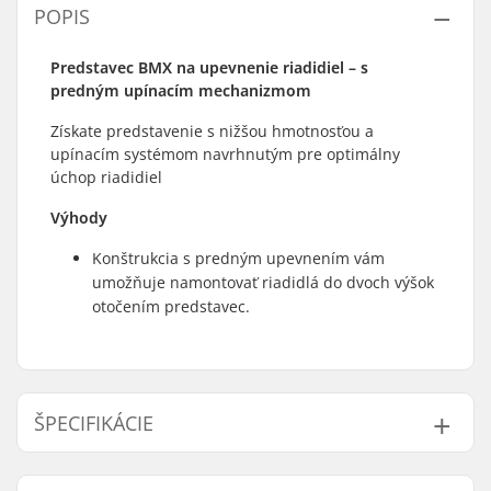
POPIS
Predstavec BMX na upevnenie riadidiel – s
predným upínacím mechanizmom
Získate predstavenie s nižšou hmotnosťou a
upínacím systémom navrhnutým pre optimálny
úchop riadidiel
Výhody
Konštrukcia s predným upevnením vám
umožňuje namontovať riadidlá do dvoch výšok
otočením predstavec.
ŠPECIFIKÁCIE
Typ/dĺžka predstavca:
50mm, Front load