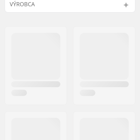
VÝROBCA
Priemer predstavca:
22.2mm
Hmotnosť:
301g
Meno:
We Make Things GmbH
Veľkosť krku vidlice:
1 1/8"
Adresa:
RICHARD-BYRD-STR. 12
PSČ:
50829
Mesto:
Köln
Krajina:
Nemecko