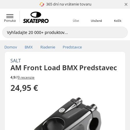
×
365 dní na vrátenie tovaru
4.8 z 5
Ponuka
Účet
Uložené
Košík
Domov
BMX
Riadenie
Predstavce
SALT
AM Front Load BMX Predstavec
4,9
//
9 recenzie
24,95 €