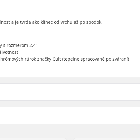
nosť a je tvrdá ako klinec od vrchu až po spodok.
ky s rozmerom 2,4"
životnosť
chrómových rúrok značky Cult (tepelne spracované po zváraní)
8mm
Priemer osi:
Šírka pneumatiky:
lybdénová oceľ
Závit vidlice:
 1 1/8"
Hmotnosť: