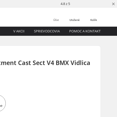
×
4.8 z 5
Účet
Uložené
Košík
V AKCII
SPRIEVODCOVIA
POMOC A KONTAKT
tment Cast Sect V4 BMX Vidlica