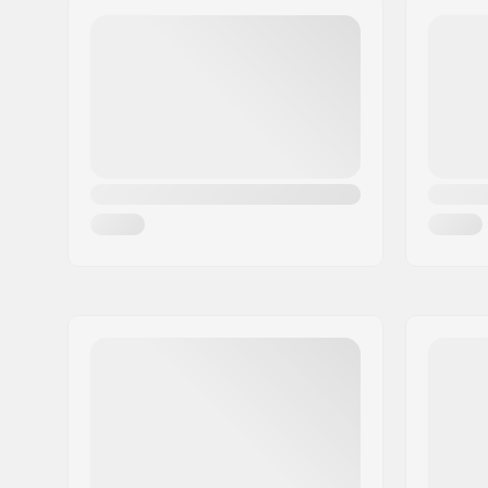
PSČ:
8382
Mesto:
Hinnerup
Krajina:
Dánsko