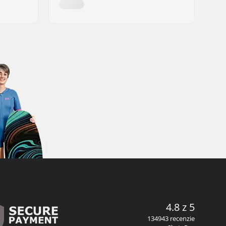
4.8 z 5
134943 recenzie