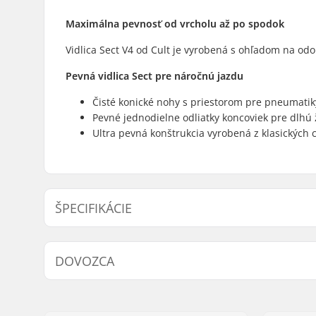
Maximálna pevnosť od vrcholu až po spodok
Vidlica Sect V4 od Cult je vyrobená s ohľadom na odol
Pevná vidlica Sect pre náročnú jazdu
Čisté konické nohy s priestorom pre pneumati
Pevné jednodielne odliatky koncoviek pre dlhú 
Ultra pevná konštrukcia vyrobená z klasických 
ŠPECIFIKÁCIE
Offset kolies:
18mm, 2
DOVOZCA
Priemer kolieska:
20"
Materiál:
Chróm-mo
Meno:
Centrano ApS
Typ hlavového zloženia:
Integrated
Adresa:
Omega 6