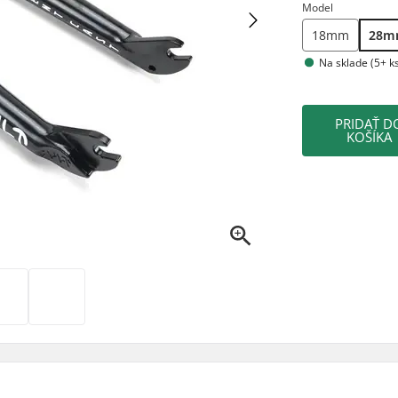
Model
18mm
28
Na sklade (5+ k
PRIDAŤ D
KOŠÍKA