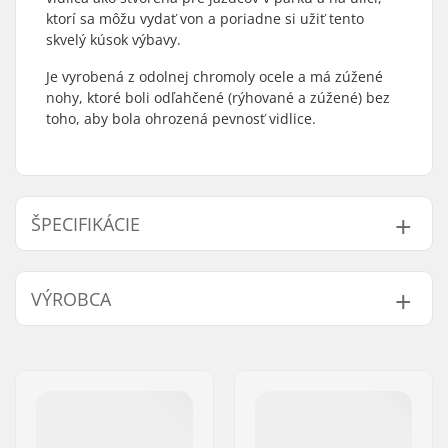
ktorí sa môžu vydať von a poriadne si užiť tento
skvelý kúsok výbavy.
Je vyrobená z odolnej chromoly ocele a má zúžené
nohy, ktoré boli odľahčené (rýhované a zúžené) bez
toho, aby bola ohrozená pevnosť vidlice.
ŠPECIFIKÁCIE
Offset kolies:
28mm
VÝROBCA
Priemer kolieska:
20"
Materiál:
Chróm-molybdénová
Meno:
TRAFFIC GmbH
oceľ
Adresa:
Richard-Byrd-Str.12
Typ hlavového
Integrated 1 1/8"
PSČ:
50829
zloženia:
Mesto:
Köln
Priemer osi:
10mm