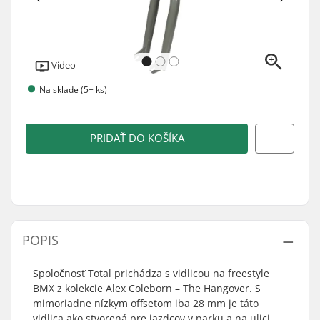
Video
Na sklade (5+ ks)
PRIDAŤ DO KOŠÍKA
POPIS
Spoločnosť Total prichádza s vidlicou na freestyle
BMX z kolekcie Alex Coleborn – The Hangover. S
mimoriadne nízkym offsetom iba 28 mm je táto
vidlica ako stvorená pre jazdcov v parku a na ulici,