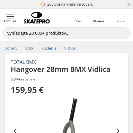
×
365 dní na vrátenie tovaru
4.8 z 5
Ponuka
Účet
Uložené
Košík
Domov
BMX
Riadenie
Vidlice
TOTAL BMX
Hangover 28mm BMX Vidlica
5,0
//
4 recenzie
159,95 €