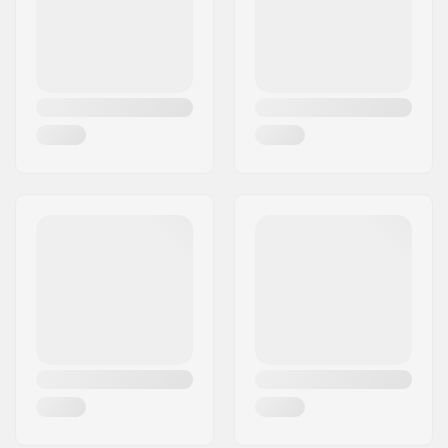
Krajina:
Nemecko
Dĺžka krku vidlice:
168mm
Závit vidlice:
M25
Hmotnosť:
940g