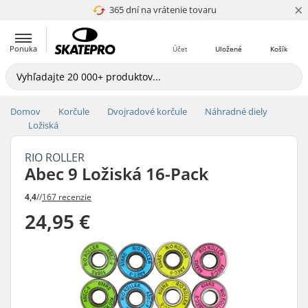
×
365 dní na vrátenie tovaru
4.8 z 5
Ponuka
Účet
Uložené
Košík
Domov
Korčule
Dvojradové korčule
Náhradné diely
Ložiská
RIO ROLLER
Abec 9 Ložiská 16-Pack
4,4
//
167 recenzie
24,95 €