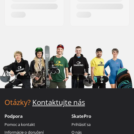
Otázky?
Kontaktujte nás
Podpora
SkatePro
Pomoc a kontakt
Prihlásiť sa
Informácie o doručení
O nás