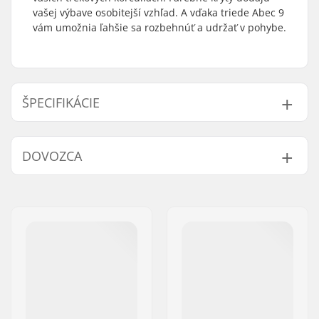
vašej výbave osobitejší vzhľad. A vďaka triede Abec 9
vám umožnia ľahšie sa rozbehnúť a udržať v pohybe.
ŠPECIFIKÁCIE
Presnosť ložísk:
ABEC-9
DOVOZCA
Typ ložiska:
Sealed
Dištančné podložky:
Nie je súčasťou
Meno:
Centrano ApS
balenia
Adresa:
Omega 6
Počet kusov v balení:
16
PSČ:
8382
Gumený štít:
Áno
Mesto:
Hinnerup
Krajina:
Dánsko