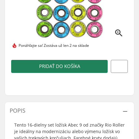
Ponáhľajte sa!
Zostáva už len 2 na sklade
PRIDAŤ DO KOŠÍKA
POPIS
Tento 16-dielny set ložísk Abec 9 od značky Rio Roller
je ideálny na modernizáciu alebo výmenu ložísk vo
vašich trekových korčuliach. Farebné kryty dodajú