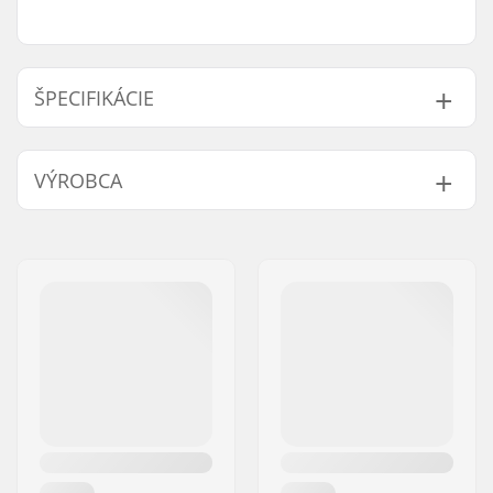
ŠPECIFIKÁCIE
Prešívanie:
Flatlock Stitched
,
VÝROBCA
Seamless Paddle
Zones
Meno:
B-sport A/S
Ďalšie vlastnosti:
Krypto Knee Padz
Adresa:
Golfvej 10
Úroveň zručností:
Beginner
PSČ:
7400
Hrúbka:
3/2mm
Mesto:
Herning
Aktivita:
Wakeboarding,
Krajina:
Dánsko
Kitesurfing, Surfing,
Windsurfing, SUP
(Stand Up Paddling),
Vodné lyžovanie, All-
round, Foil Winging