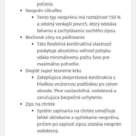
počasia.
Neoprén Ultraflex
Tento typ neoprénu má rozťažnosť 150 %
a odolný vonkajší povrch, ktorý odoláva
ťahaniu a zachytávaniu suchého zipsu.
Bezšvové zóny na pádlovanie
Táto flexibilná konštrukčná vlastnosť
poskytuje absolútnu voľnosť pohybu
vďaka minimálnemu počtu švov pre
maximálne pohodlie.
Dvojité super tesnenie krku
Zatepľujúca dvojvrstvová konštrukcia s
hladkou vnútornou podšívkou po celom
obvode. Plne nastaviteľná, vodotesná a
zaručujúca bezpečné uchytenie.
Zips na chrbte
Systém zapínania na chrbte umožňuje
ľahké obliekanie a vyzliekanie neoprénu,
pričom po zapnutí zipsu zostáva neoprén
vodotesný.