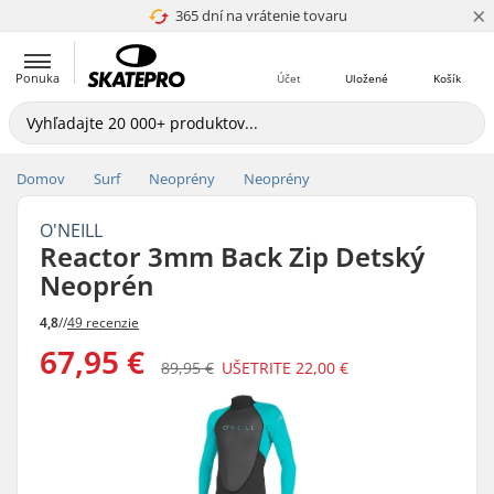
×
365 dní na vrátenie tovaru
4.8 z 5
Ponuka
Účet
Uložené
Košík
Domov
Surf
Neoprény
Neoprény
O'NEILL
Reactor 3mm Back Zip Detský
Neoprén
4,8
//
49 recenzie
67,95 €
89,95 €
UŠETRITE
22,00 €