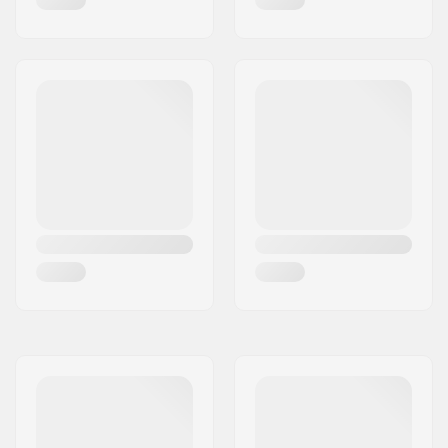
Typ zipu:
Back Zip
Teplota vody:
14-18 °C
Typ neoprénu:
Fullsuit
Pohlavie:
Deti, Junior