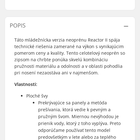
POPIS
Táto mládežnícka verzia neoprénu Reactor II spája
technické riešenia zamerané na výkon s vynikajúcim
pomerom ceny a kvality. Tento celotelový neoprén so
zipsom na chrbte ponúka skvelú kombináciu
pružnosti materiálu a odolnosti a v oblasti pohodlia
pri nosení nezaostáva ani v najmenšom.
Vlastnosti:
Ploché švy
Prekrývajúce sa panely a metóda
prešívania, ktorá vedie k pevným a
pružným švom. Miernou nevýhodou je
prienik vody, ktorý z toho vyplýva. Preto
odporúčame používať tento model
predovšetkým v lete alebo za teplého