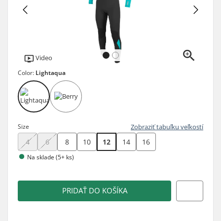
Video
Color:
Lightaqua
Size
Zobraziť tabuľku veľkostí
4
6
8
10
12
14
16
Na sklade (5+ ks)
PRIDAŤ DO KOŠÍKA