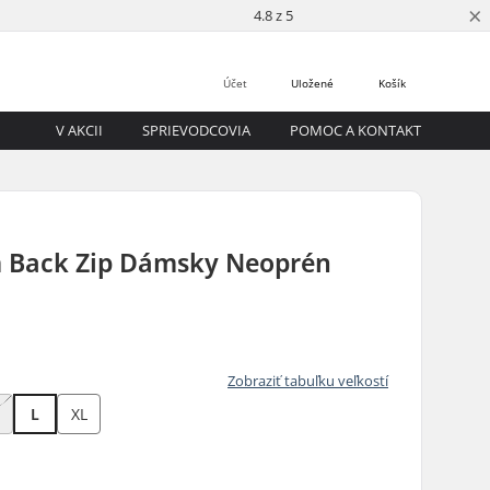
×
4.8 z 5
Účet
Uložené
Košík
V AKCII
SPRIEVODCOVIA
POMOC A KONTAKT
 Back Zip Dámsky Neoprén
Zobraziť tabuľku veľkostí
L
XL