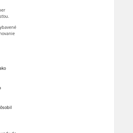
ber
sťou.
 vybavené
emovanie
ako
o
ôsobil