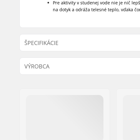
Pre aktivity v studenej vode nie je nič l
na dotyk a odráža telesné teplo, vďaka čo
ŠPECIFIKÁCIE
Úroveň zručností:
Beginner
VÝROBCA
Hrúbka:
5/3mm
Aktivita:
Wakeboardi
Meno:
North Actionsports Group
Windsurfi
Adresa:
Lageweg 34
Paddling)
PSČ:
2222
Mesto:
AG Katwijk
Krajina:
Holandsko