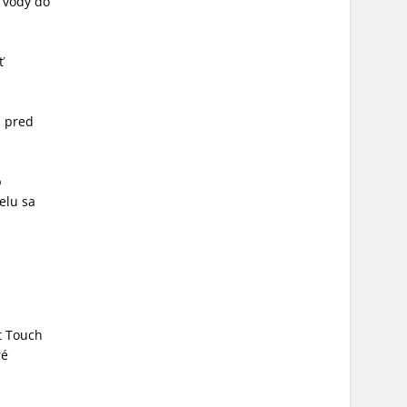
u vody do
ť
u pred
b
elu sa
t Touch
ré