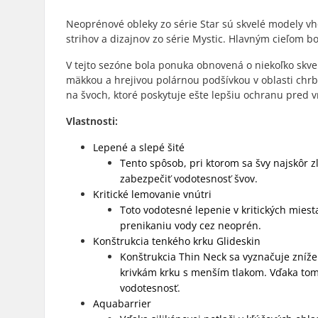
Neoprénové obleky zo série Star sú skvelé modely vh
strihov a dizajnov zo série Mystic. Hlavným cieľom b
V tejto sezóne bola ponuka obnovená o niekoľko skve
mäkkou a hrejivou polárnou podšívkou v oblasti chrb
na švoch, ktoré poskytuje ešte lepšiu ochranu pred 
Vlastnosti:
Lepené a slepé šité
Tento spôsob, pri ktorom sa švy najskôr z
zabezpečiť vodotesnosť švov.
Kritické lemovanie vnútri
Toto vodotesné lepenie v kritických miest
prenikaniu vody cez neoprén.
Konštrukcia tenkého krku Glideskin
Konštrukcia Thin Neck sa vyznačuje zníže
krivkám krku s menším tlakom. Vďaka tom
vodotesnosť.
Aquabarrier