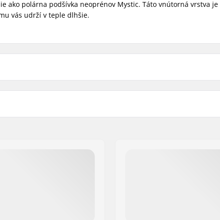
epšie ako polárna podšívka neoprénov Mystic. Táto vnútorná vrstva j
mu vás udrží v teple dlhšie.
Typ zipu:
Teplota vody:
ng, Kitesurfing, Surfing,
Typ neoprénu:
 B.V.
ng, SUP (Stand Up
Pohlavie:
, Skimboarding