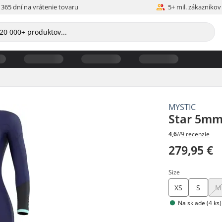
365 dní na vrátenie tovaru
5+ mil. zákazníkov
MYSTIC
Star 5mm
4,6
//
9 recenzie
279,95 €
Size
XS
S
M
Na sklade (4 ks)