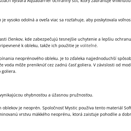
astiach vytvára Aquabarrier ochranný štít, ktorý zabraňuje vniknuti
n je vysoko odolná a oveľa viac sa rozťahuje, aby poskytovala voľnos
lasti členkov, kde zabezpečujú tesnejšie uchytenie a lepšiu ochran
ipevnené k obleku, takže ich použitie je
voliteľné.
zapínania neoprénového obleku. Je to zďaleka najjednoduchší spôso
že voda môže preniknúť cez zadnú časť goliera. V závislosti od mod
 goliera.
s vynikajúcou ohybnosťou a úžasnou pružnosťou.
oblekov je neoprén. Spoločnosť Mystic používa tento materiál Sof
aminovanú vrstvu mäkkého neoprénu, ktorá zaisťuje pohodlie a dob