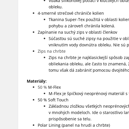
Vďaka silikónovej potlači v kľúčových obl
obleku.
4-smerné strečové chrániče kolien
Tkanina Super-Tex použitá v oblasti kolie
pohybu a zároveň chránila kolená.
Zapínanie na suchý zips v oblasti členkov
Súčasťou sú suché zipsy na použitie v ob
vniknutím vody dovnútra obleku. Nie sú pr
Zips na chrbte
Zips na chrbte je najklasickejší spôsob 
obliekania obleku, ale často to znamená, 
tomu však dá zabrániť pomocou dvojitého
Materiály:
50 %
M-Flex
M-Flex je špičkový neoprénový materiál 
50 % Soft Touch
Základnou zložkou všetkých neoprénových 
v mnohých modeloch. Ide o starostlivo l
prispôsobenie sa telu.
Polar Lining (panel na hrudi a chrbte)