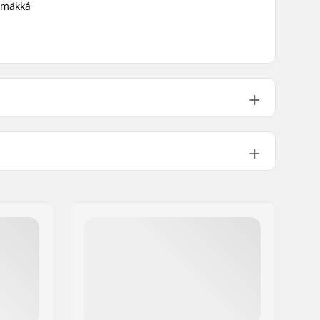
e mäkká
Back Zip
10-14 °C
Fullsuit
Dámske