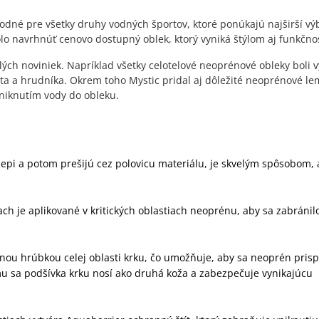
odné pre všetky druhy vodných športov, ktoré ponúkajú najširší vý
olo navrhnúť cenovo dostupný oblek, ktorý vyniká štýlom aj funkčno
lých noviniek. Napríklad všetky celotelové neoprénové obleky boli
ta a hrudníka. Okrem toho Mystic pridal aj dôležité neoprénové l
vniknutím vody do obleku.
lepi a potom prešijú cez polovicu materiálu, je skvelým spôsobom, 
ach je aplikované v kritických oblastiach neoprénu, aby sa zabránil
nou hrúbkou celej oblasti krku, čo umožňuje, aby sa neoprén prisp
u sa podšívka krku nosí ako druhá koža a zabezpečuje vynikajúcu