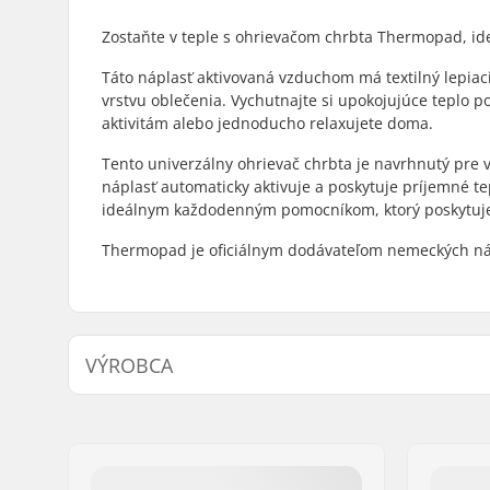
Zostaňte v teple s ohrievačom chrbta Thermopad, i
Táto náplasť aktivovaná vzduchom má textilný lepiac
vrstvu oblečenia. Vychutnajte si upokojujúce teplo p
aktivitám alebo jednoducho relaxujete doma.
Tento univerzálny ohrievač chrbta je navrhnutý pre va
náplasť automaticky aktivuje a poskytuje príjemné tepl
ideálnym každodenným pomocníkom, ktorý poskytuje c
Thermopad je oficiálnym dodávateľom nemeckých nár
VÝROBCA
Meno:
Thermopad GmbH
Adresa:
Rudolf-Diesel-Str. 11
PSČ:
D-72250