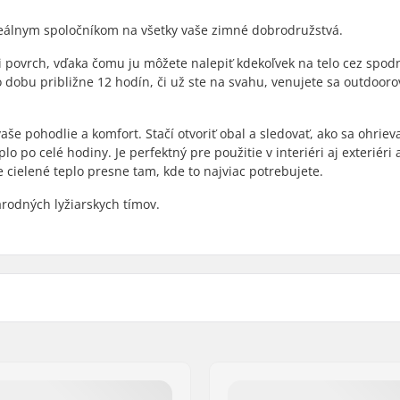
deálnym spoločníkom na všetky vaše zimné dobrodružstvá.
i povrch, vďaka čomu ju môžete nalepiť kdekoľvek na telo cez spod
o dobu približne 12 hodín, či už ste na svahu, venujete sa outdoor
še pohodlie a komfort. Stačí otvoriť obal a sledovať, ako sa ohriev
o po celé hodiny. Je perfektný pre použitie v interiéri aj exteriéri a
ielené teplo presne tam, kde to najviac potrebujete.
odných lyžiarskych tímov.