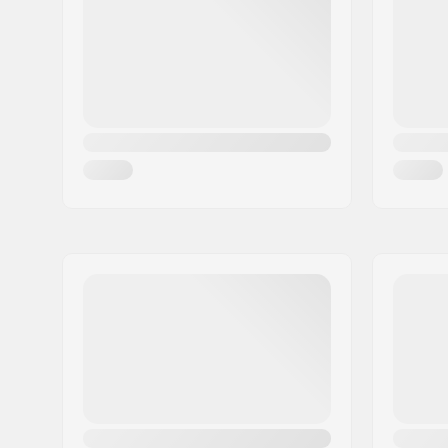
Mesto:
Freudenstadt
Krajina:
Nemecko