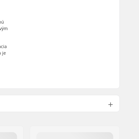
nú
ovým
acia
 je