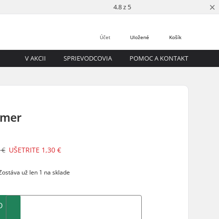
×
4.8 z 5
Účet
Uložené
Košík
V AKCII
SPRIEVODCOVIA
POMOC A KONTAKT
rmer
 €
UŠETRITE
1,30 €
ostáva už len 1 na sklade
O