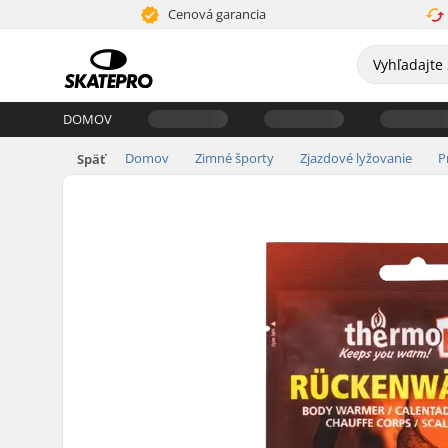
Cenová garancia
DOMOV
Domov
Zimné športy
Zjazdové lyžovanie
P
Späť