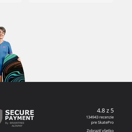
4.8 z 5
134943 recenzie
pre SkatePro
Zobraziť všetko