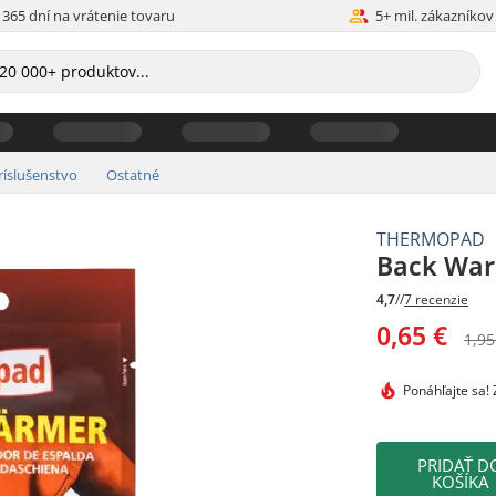
365 dní na vrátenie tovaru
5+ mil. zákazníkov
ríslušenstvo
Ostatné
THERMOPAD
Back Wa
4,7
//
7 recenzie
0,65 €
1,95
Ponáhľajte sa!
Z
PRIDAŤ D
KOŠÍKA