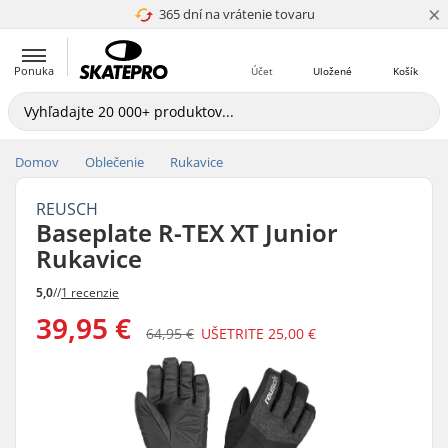
×
365 dní na vrátenie tovaru
4.8 z 5
Ponuka
Účet
Uložené
Košík
Domov
Oblečenie
Rukavice
REUSCH
Baseplate R-TEX XT Junior
Rukavice
5,0
//
1 recenzie
39,95 €
64,95 €
UŠETRITE
25,00 €