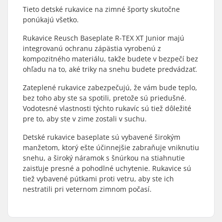
Tieto detské rukavice na zimné športy skutočne
ponúkajú všetko.
Rukavice Reusch Baseplate R-TEX XT Junior majú
integrovanú ochranu zápästia vyrobenú z
kompozitného materiálu, takže budete v bezpečí bez
ohľadu na to, aké triky na snehu budete predvádzať.
Zateplené rukavice zabezpečujú, že vám bude teplo,
bez toho aby ste sa spotili, pretože sú priedušné.
Vodotesné vlastnosti týchto rukavíc sú tiež dôležité
pre to, aby ste v zime zostali v suchu.
Detské rukavice baseplate sú vybavené širokým
manžetom, ktorý ešte účinnejšie zabraňuje vniknutiu
snehu, a široký náramok s šnúrkou na stiahnutie
zaisťuje presné a pohodlné uchytenie. Rukavice sú
tiež vybavené pútkami proti vetru, aby ste ich
nestratili pri veternom zimnom počasí.