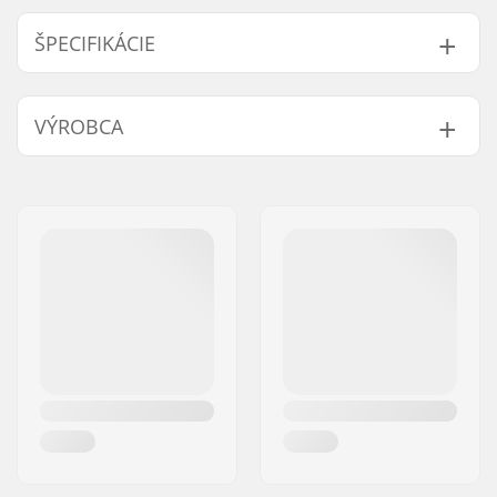
ŠPECIFIKÁCIE
Tvar:
5-prstové
VÝROBCA
Ďalšie vlastnosti:
Storm-leashes
Zapínanie/manžeta:
Elastické zápästie,
Meno:
Reusch International Spa -
Pútko na zápästie
AG
Aktivita:
Alpské lyžovanie,
Adresa:
Innsbrucker Straße 33
Snowboard
PSČ:
39100
Vodný stĺpec:
Áno
Mesto:
Bolzano
Membrána:
Špecifické pre značku
Krajina:
Taliansko
Izolácia:
Áno
Pohlavie:
Junior