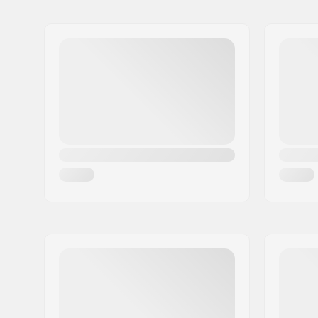
Meno:
TEMPISH s.r.o.
Adresa:
Bratrí Wolfu 495/16
PSČ:
779 00
Mesto:
Olomouc
Krajina:
Česko