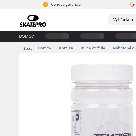
Cenová garancia
DOMOV
Domov
Korčule
Inline korčule
Náhradné di
Späť