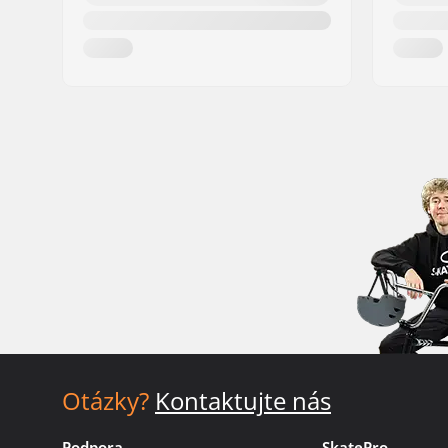
Otázky?
Kontaktujte nás
Podpora
SkatePro