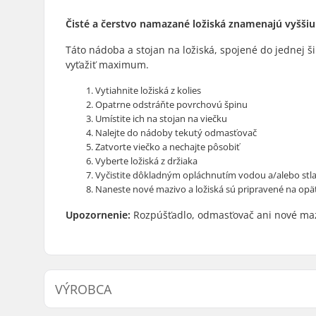
Čisté a čerstvo namazané ložiská znamenajú vyššiu
Táto nádoba a stojan na ložiská, spojené do jednej šik
vyťažiť maximum.
Vytiahnite ložiská z kolies
Opatrne odstráňte povrchovú špinu
Umístite ich na stojan na viečku
Nalejte do nádoby tekutý odmasťovač
Zatvorte viečko a nechajte pôsobiť
Vyberte ložiská z držiaka
Vyčistite dôkladným opláchnutím vodou a/alebo s
Naneste nové mazivo a ložiská sú pripravené na op
Upozornenie:
Rozpúšťadlo, odmasťovač ani nové ma
VÝROBCA