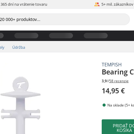
365 dní na vrátenie tovaru
5+ mil. zákazníkov
ely
Údržba
TEMPISH
Bearing 
3,9
//
58 recenzie
14,95 €
Na sklade (5+ k
PRIDAŤ D
KOŠÍKA