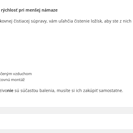
 rýchlosť pri menšej námaze
ovnej čistiacej súpravy, vám uľahčia čistenie ložísk, aby ste z nich
tlačeným vzduchom
ätovnú montáž
zivo
nie
sú súčasťou balenia, musíte si ich zakúpiť samostatne.