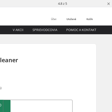
×
4.8 z 5
Účet
Uložené
Košík
V AKCII
SPRIEVODCOVIA
POMOC A KONTAKT
Cleaner
s)
O