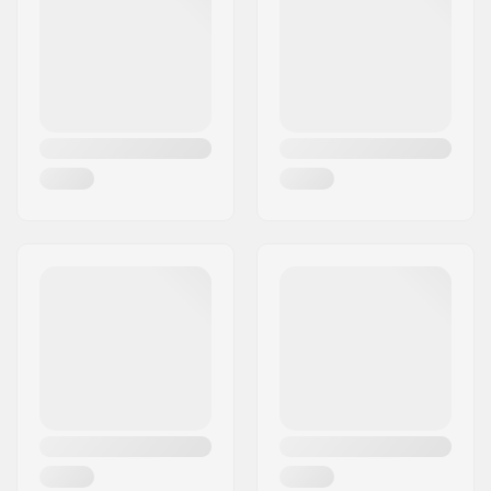
Mesto:
Hinnerup
Krajina:
Dánsko