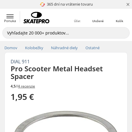
×
365 dní na vrátenie tovaru
4.8 z 5
Ponuka
Účet
Uložené
Košík
Domov
Kolobežky
Náhradné diely
Ostatné
DIAL 911
Pro Scooter Metal Headset
Spacer
4,5
//
4 recenzie
1,95 €