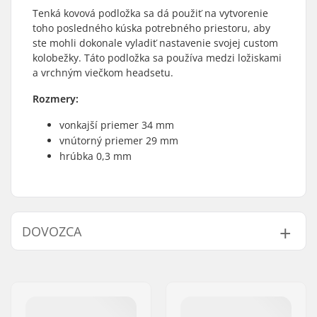
Tenká kovová podložka sa dá použiť na vytvorenie
toho posledného kúska potrebného priestoru, aby
ste mohli dokonale vyladiť nastavenie svojej custom
kolobežky. Táto podložka sa používa medzi ložiskami
a vrchným viečkom headsetu.
Rozmery:
vonkajší priemer 34 mm
vnútorný priemer 29 mm
hrúbka 0,3 mm
DOVOZCA
Meno:
Centrano ApS
Adresa:
Omega 6
PSČ:
8382