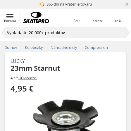
×
365 dní na vrátenie tovaru
4.8 z 5
Ponuka
Účet
Uložené
Košík
Domov
Kolobežky
Náhradné diely
Compression
LUCKY
23mm Starnut
4,5
//
10 recenzie
4,95 €