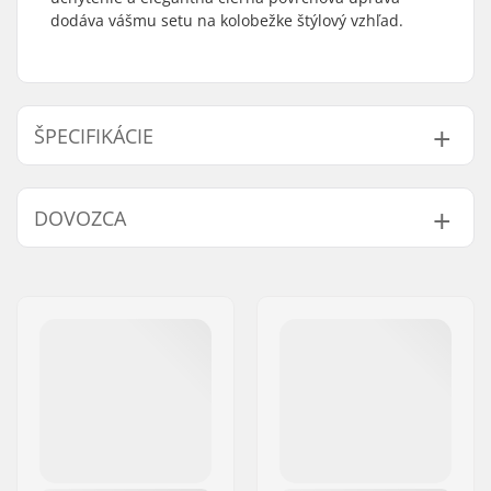
dodáva vášmu setu na kolobežke štýlový vzhľad.
ŠPECIFIKÁCIE
Typ kompresie:
IHC, SCS, HIC, TCS
DOVOZCA
Starnut:
Vrátane
Meno:
Centrano ApS
Adresa:
Omega 6
PSČ:
8382
Mesto:
Hinnerup
Krajina:
Dánsko