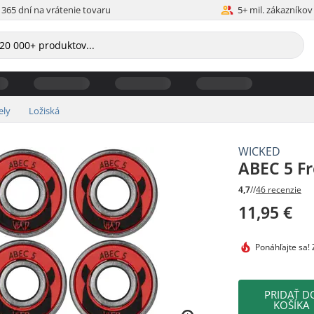
365 dní na vrátenie tovaru
5+ mil. zákazníkov
ely
Ložiská
WICKED
ABEC 5 Fr
4,7
//
46 recenzie
11,95 €
Ponáhľajte sa!
Z
PRIDAŤ D
KOŠÍKA