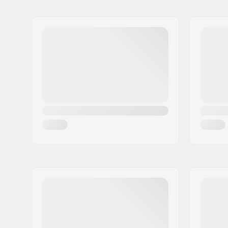
Meno:
Powerslide Sport
Adresa:
Esbachgraben 1
PSČ:
95463
Mesto:
Bindlach
Krajina:
Nemecko