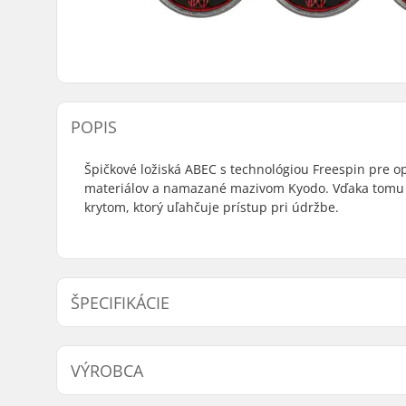
POPIS
Špičkové ložiská ABEC s technológiou Freespin pre o
materiálov a namazané mazivom Kyodo. Vďaka tomu 
krytom, ktorý uľahčuje prístup pri údržbe.
ŠPECIFIKÁCIE
Presnosť ložísk:
ABEC-5
VÝROBCA
Typ ložiska:
Semi-seal
Mazivo:
Mazivo