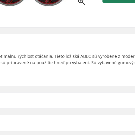
ptimálnu rýchlosť otáčania. Tieto ložiská ABEC sú vyrobené z mode
sú pripravené na použitie hneď po vybalení. Sú vybavené gumov
Dištančné podložky:
ed
Počet kusov v balení:
Gumený štít: