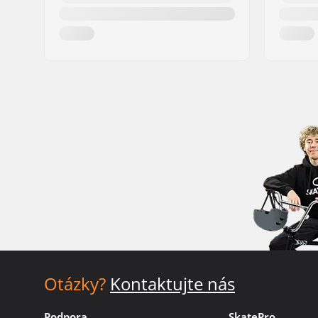
Otázky?
Kontaktujte nás
Podpora
SkatePro