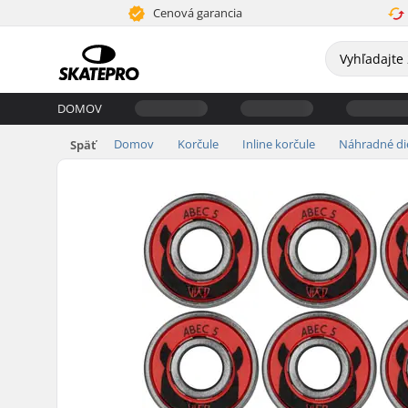
Cenová garancia
DOMOV
Domov
Korčule
Inline korčule
Náhradné di
Späť