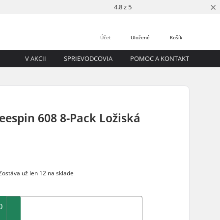
×
4.8 z 5
Účet
Uložené
Košík
V AKCII
SPRIEVODCOVIA
POMOC A KONTAKT
eespin 608 8-Pack Ložiská
ostáva už len 12 na sklade
O