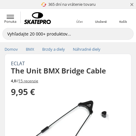
×
365 dní na vrátenie tovaru
4.8 z 5
Ponuka
Účet
Uložené
Košík
Domov
BMX
Brzdy a diely
Náhradné diely
ECLAT
The Unit BMX Bridge Cable
4,8
//
15 recenzie
9,95 €