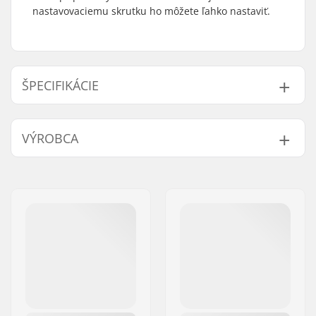
nastavovaciemu skrutku ho môžete ľahko nastaviť.
ŠPECIFIKÁCIE
Hmotnosť:
20g
VÝROBCA
Meno:
We Make Things GmbH
Adresa:
RICHARD-BYRD-STR. 12
PSČ:
50829
Mesto:
Köln
Krajina:
Nemecko