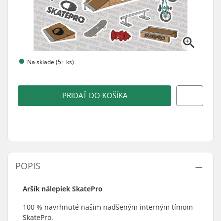
Na sklade (5+ ks)
PRIDAŤ DO KOŠÍKA
POPIS
Aršík nálepiek SkatePro
100 % navrhnuté našim nadšeným interným tímom
SkatePro.