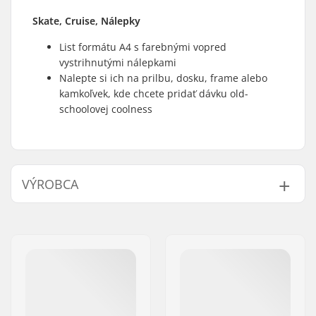
Skate, Cruise, Nálepky
List formátu A4 s farebnými vopred
vystrihnutými nálepkami
Nalepte si ich na prilbu, dosku, frame alebo
kamkoľvek, kde chcete pridať dávku old-
schoolovej coolness
VÝROBCA
Meno:
Centrano ApS
Adresa:
Omega 6
PSČ:
8382
Mesto:
Hinnerup
Krajina:
Dánsko