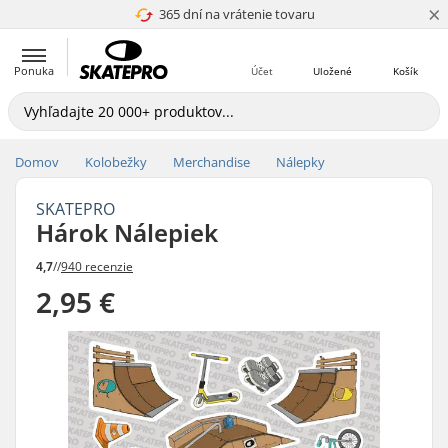
×
365 dní na vrátenie tovaru
4.8 z 5
Ponuka
Účet
Uložené
Košík
Domov
Kolobežky
Merchandise
Nálepky
SKATEPRO
Hárok Nálepiek
4,7
//
940 recenzie
2,95 €