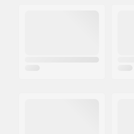
Adresa:
Omega 6
Dizajn jadra:
Lúčové
PSČ:
8382
Hmotnosť:
242g
Mesto:
Hinnerup
Kolieska v balení:
1
Krajina:
Dánsko