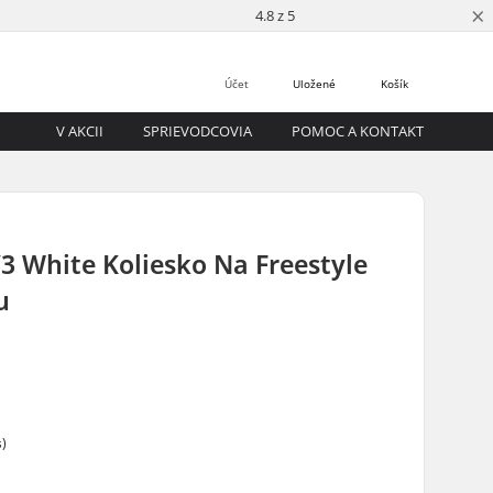
×
4.8 z 5
Účet
Uložené
Košík
V AKCII
SPRIEVODCOVIA
POMOC A KONTAKT
3 White Koliesko Na Freestyle
u
m
s)