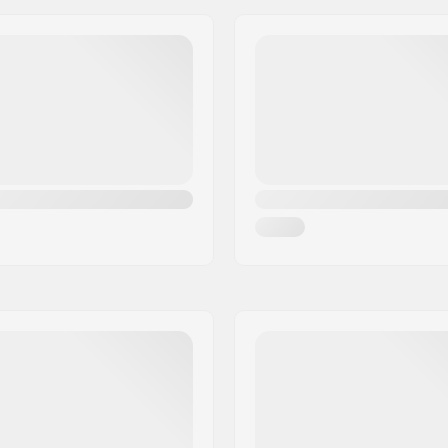
Šírka náboja kolieska:
Priemer osky: