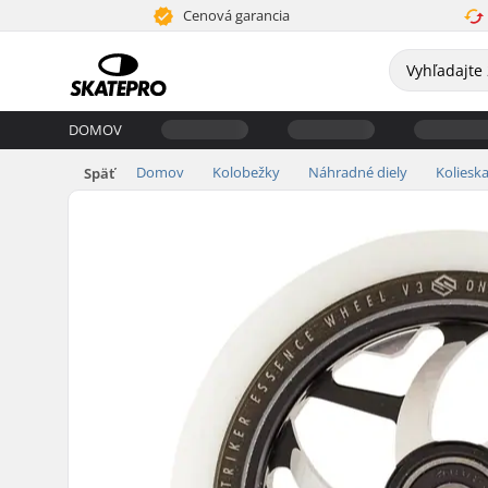
Cenová garancia
DOMOV
Domov
Kolobežky
Náhradné diely
Koliesk
Späť