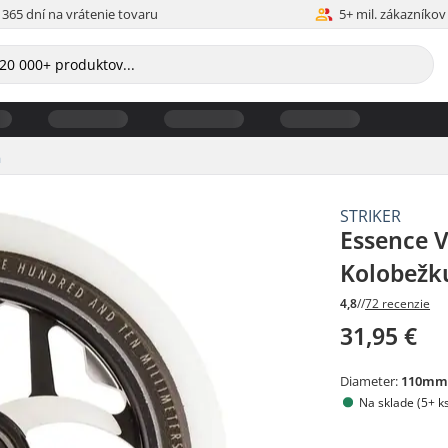
365 dní na vrátenie tovaru
5+ mil. zákazníkov
a
STRIKER
Essence V
Kolobežk
4,8
//
72 recenzie
31,95 €
Diameter:
110m
Na sklade (5+ k