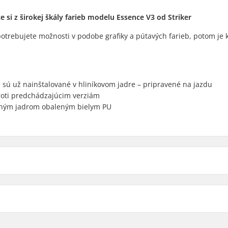
si z širokej škály farieb modelu Essence V3 od Striker
 potrebujete možnosti v podobe grafiky a pútavých farieb, potom je 
é sú už nainštalované v hliníkovom jadre – pripravené na jazdu
roti predchádzajúcim verziám
rebným jadrom obaleným bielym PU
Materiál jadra:
Profil kolieska:
Presnosť ložísk:
Veľkosť ložísk: