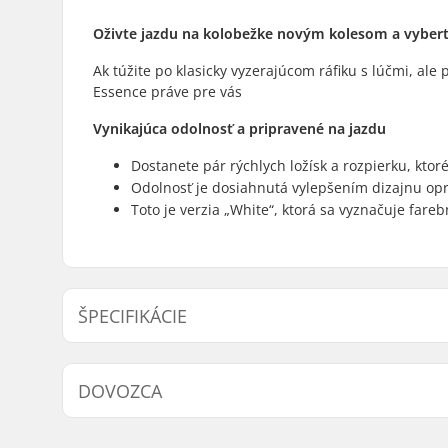
Oživte jazdu na kolobežke novým kolesom a vyberte 
Ak túžite po klasicky vyzerajúcom ráfiku s lúčmi, ale
Essence práve pre vás
Vynikajúca odolnosť a pripravené na jazdu
Dostanete pár rýchlych ložísk a rozpierku, ktor
Odolnosť je dosiahnutá vylepšením dizajnu op
Toto je verzia „White“, ktorá sa vyznačuje fa
ŠPECIFIKÁCIE
Priemer kolieska:
110mm
DOVOZCA
Materiál koliesok:
PU
Ložiská:
Zahrnuté
Meno:
Centrano ApS
Tvrdosť koliesok:
88A