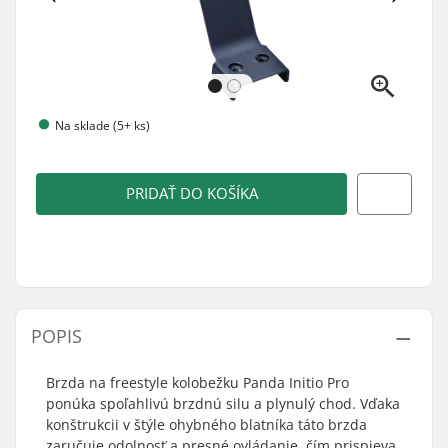
Na sklade (5+ ks)
PRIDAŤ DO KOŠÍKA
POPIS
Brzda na freestyle kolobežku Panda Initio Pro
ponúka spoľahlivú brzdnú silu a plynulý chod. Vďaka
konštrukcii v štýle ohybného blatníka táto brzda
zaručuje odolnosť a presné ovládanie, čím prispieva