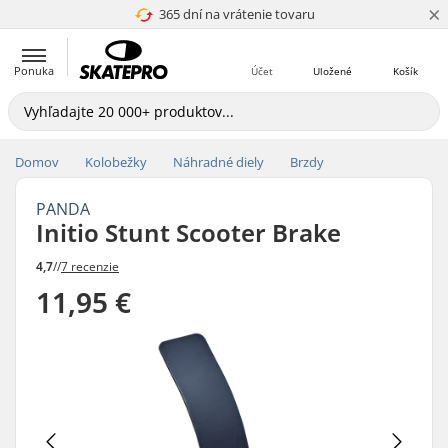
×
365 dní na vrátenie tovaru
4.8 z 5
Ponuka
Účet
Uložené
Košík
Domov
Kolobežky
Náhradné diely
Brzdy
PANDA
Initio Stunt Scooter Brake
4,7
//
7 recenzie
11,95 €