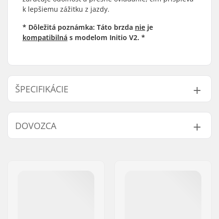
k lepšiemu zážitku z jazdy.
* Dôležitá poznámka: Táto brzda
nie
je
kompatibilná
s modelom Initio V2. *
ŠPECIFIKÁCIE
Typ brzdy:
Flex Fender
DOVOZCA
Brake mounting bolt:
Nie je súčasťou
balenia
Meno:
Centrano ApS
Adresa:
Omega 6
PSČ:
8382
Mesto:
Hinnerup
Krajina:
Dánsko