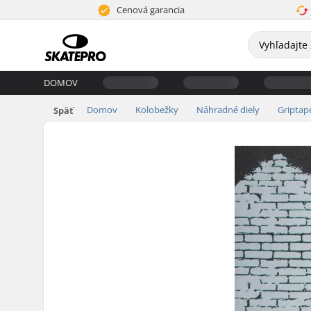
Cenová garancia
DOMOV
Domov
Kolobežky
Náhradné diely
Griptap
Späť