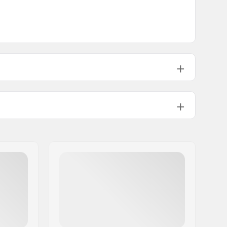
58.4cm (23")
15.2cm (6")
65g
61cm (24")
16.5cm (6.5")
70g