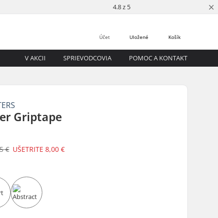
×
4.8 z 5
Účet
Uložené
Košík
V AKCII
SPRIEVODCOVIA
POMOC A KONTAKT
TERS
er Griptape
5 €
UŠETRITE
8,00 €