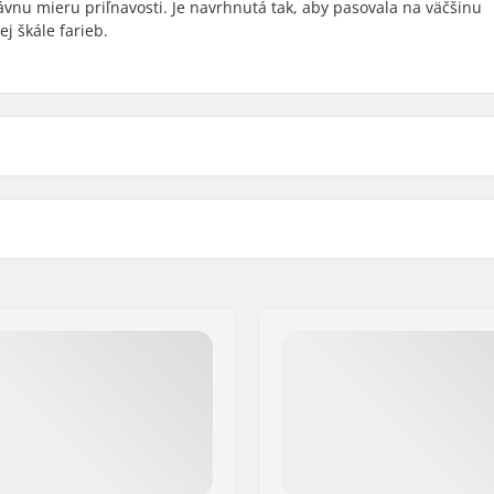
vnu mieru priľnavosti. Je navrhnutá tak, aby pasovala na väčšinu
ej škále farieb.
Art
Width
Hmotnosť
Abstract
16.5cm (6.5")
70g