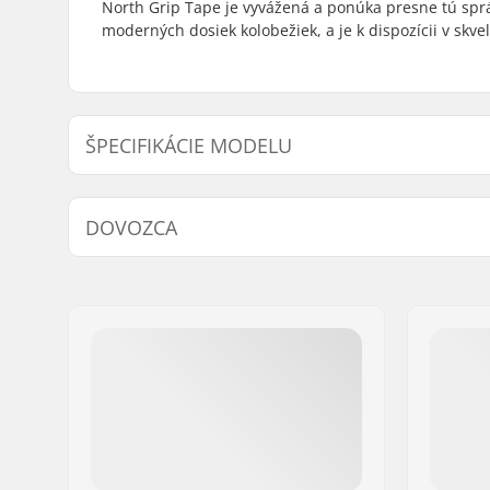
North Grip Tape je vyvážená a ponúka presne tú sprá
moderných dosiek kolobežiek, a je k dispozícii v skvel
ŠPECIFIKÁCIE MODELU
Model
Length
DOVOZCA
Clear Brick
61cm (24")
Meno:
Centrano ApS
Adresa:
Omega 6
PSČ:
8382
Mesto:
Hinnerup
Krajina:
Dánsko