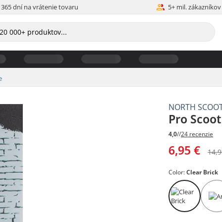
365 dní na vrátenie tovaru
5+ mil. zákazníkov
e
NORTH SCOO
Pro Scoot
4,0
//
24 recenzie
6,95 €
14,9
Color:
Clear Brick