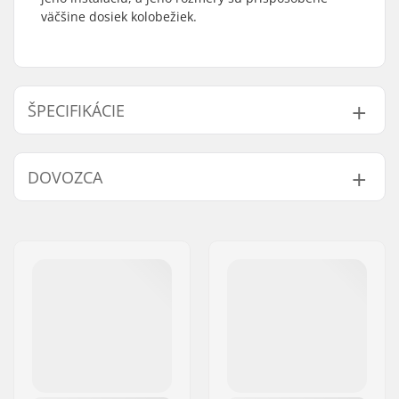
väčšine dosiek kolobežiek.
ŠPECIFIKÁCIE
Length:
53.3cm (21")
DOVOZCA
Width:
12.7cm (5")
Hmotnosť:
40g
Meno:
Centrano ApS
Adresa:
Omega 6
PSČ:
8382
Mesto:
Hinnerup
Krajina:
Dánsko