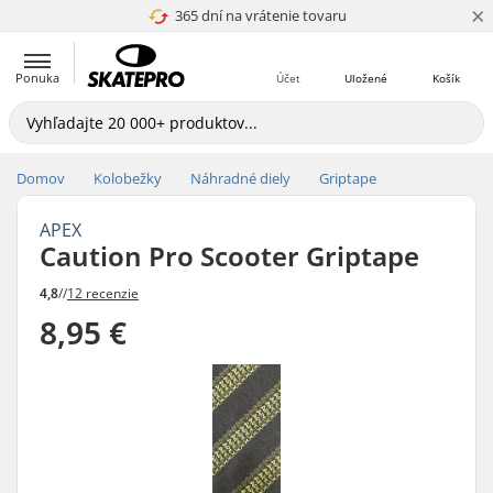
×
365 dní na vrátenie tovaru
4.8 z 5
Ponuka
Účet
Uložené
Košík
Domov
Kolobežky
Náhradné diely
Griptape
APEX
Caution Pro Scooter Griptape
4,8
//
12 recenzie
8,95 €