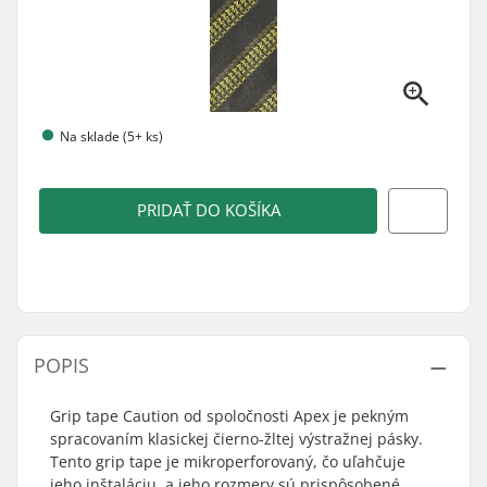
Na sklade (5+ ks)
PRIDAŤ DO KOŠÍKA
POPIS
Grip tape Caution od spoločnosti Apex je pekným
spracovaním klasickej čierno-žltej výstražnej pásky.
Tento grip tape je mikroperforovaný, čo uľahčuje
jeho inštaláciu, a jeho rozmery sú prispôsobené