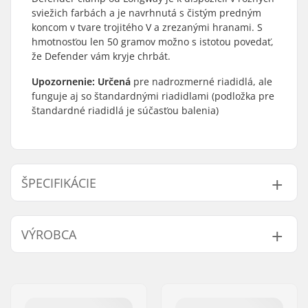
sviežich farbách a je navrhnutá s čistým predným
koncom v tvare trojitého V a zrezanými hranami. S
hmotnosťou len 50 gramov možno s istotou povedať,
že Defender vám kryje chrbát.
Upozornenie: Určená
pre nadrozmerné riadidlá, ale
funguje aj so štandardnými riadidlami (podložka pre
štandardné riadidlá je súčasťou balenia)
ŠPECIFIKÁCIE
Vnútorný priemer
32mm (Regular),
VÝROBCA
objímky:
35mm (Oversized)
Veľkosť objímky:
Double
Meno:
Centrano ApS
Shim:
Vrátane
Adresa:
Omega 6
Hmotnosť:
50g
PSČ:
8382