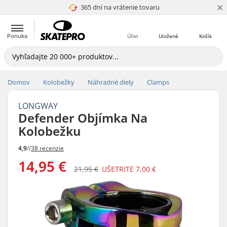
×
365 dní na vrátenie tovaru
4.8 z 5
Ponuka
Účet
Uložené
Košík
Domov
Kolobežky
Náhradné diely
Clamps
LONGWAY
Defender Objímka Na
Kolobežku
4,9
//
38 recenzie
14,95 €
21,95 €
UŠETRITE
7,00 €