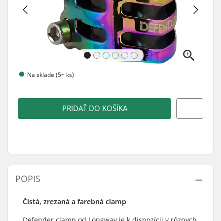
Na sklade (5+ ks)
PRIDAŤ DO KOŠÍKA
POPIS
Čistá, zrezaná a farebná clamp
Defender clamp od Longway je k dispozícii v rôznych