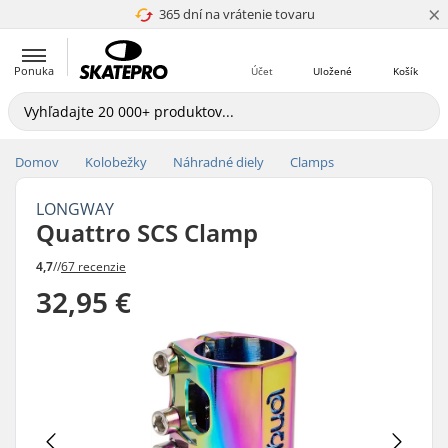
×
365 dní na vrátenie tovaru
4.8 z 5
Ponuka
Účet
Uložené
Košík
Domov
Kolobežky
Náhradné diely
Clamps
LONGWAY
Quattro SCS Clamp
4,7
//
67 recenzie
32,95 €