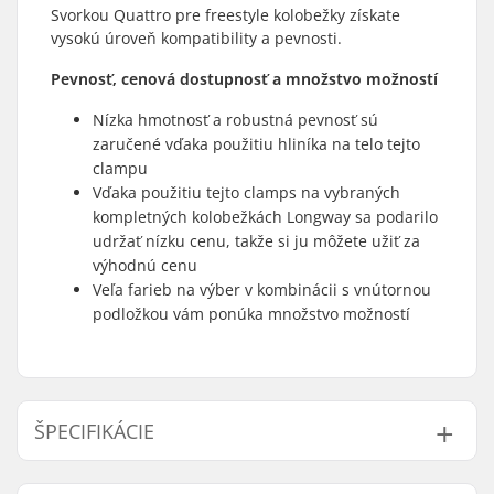
Svorkou Quattro pre freestyle kolobežky získate
vysokú úroveň kompatibility a pevnosti.
Pevnosť, cenová dostupnosť a množstvo možností
Nízka hmotnosť a robustná pevnosť sú
zaručené vďaka použitiu hliníka na telo tejto
clampu
Vďaka použitiu tejto clamps na vybraných
kompletných kolobežkách Longway sa podarilo
udržať nízku cenu, takže si ju môžete užiť za
výhodnú cenu
Veľa farieb na výber v kombinácii s vnútornou
podložkou vám ponúka množstvo možností
ŠPECIFIKÁCIE
Vnútorný priemer
32mm (Regular),