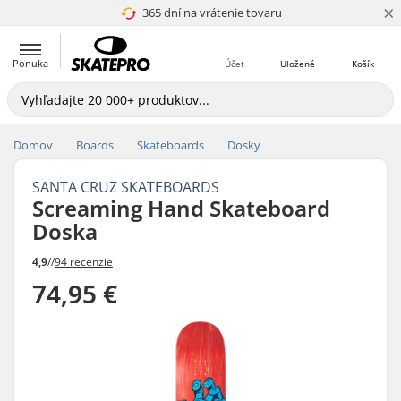
×
365 dní na vrátenie tovaru
4.8 z 5
Ponuka
Účet
Uložené
Košík
Domov
Boards
Skateboards
Dosky
SANTA CRUZ SKATEBOARDS
Screaming Hand Skateboard
Doska
4,9
//
94 recenzie
74,95 €