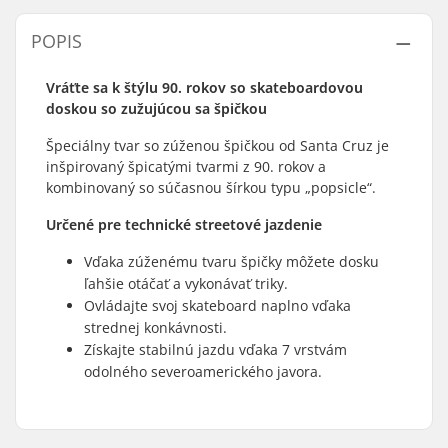
POPIS
Vráťte sa k štýlu 90. rokov so skateboardovou
doskou so zužujúcou sa špičkou
Špeciálny tvar so zúženou špičkou od Santa Cruz je
inšpirovaný špicatými tvarmi z 90. rokov a
kombinovaný so súčasnou šírkou typu „popsicle“.
Určené pre technické streetové jazdenie
Vďaka zúženému tvaru špičky môžete dosku
ľahšie otáčať a vykonávať triky.
Ovládajte svoj skateboard naplno vďaka
strednej konkávnosti.
Získajte stabilnú jazdu vďaka 7 vrstvám
odolného severoamerického javora.