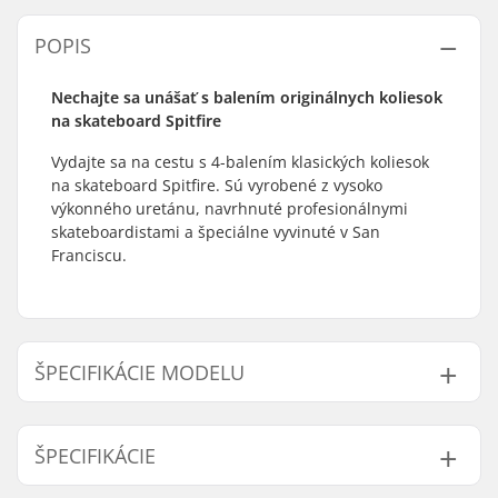
POPIS
Nechajte sa unášať s balením originálnych koliesok
na skateboard Spitfire
Vydajte sa na cestu s 4-balením klasických koliesok
na skateboard Spitfire. Sú vyrobené z vysoko
výkonného uretánu, navrhnuté profesionálnymi
skateboardistami a špeciálne vyvinuté v San
Franciscu.
ŠPECIFIKÁCIE MODELU
Model
Šírka kolieska
Kontaktná plocha kolieska
ŠPECIFIKÁCIE
52mm
32mm
15mm