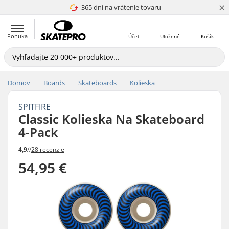
×
365 dní na vrátenie tovaru
4.8 z 5
Ponuka
Účet
Uložené
Košík
Domov
Boards
Skateboards
Kolieska
SPITFIRE
Classic Kolieska Na Skateboard
4-Pack
4,9
//
28 recenzie
54,95 €