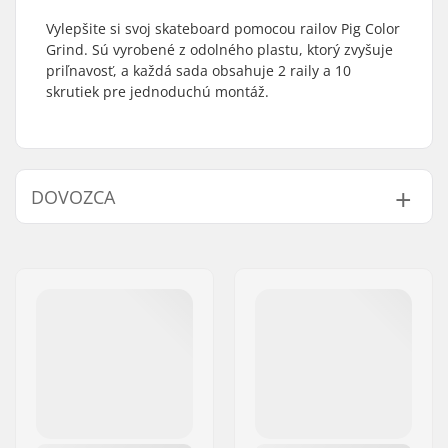
Vylepšite si svoj skateboard pomocou railov Pig Color
Grind. Sú vyrobené z odolného plastu, ktorý zvyšuje
priľnavosť, a každá sada obsahuje 2 raily a 10
skrutiek pre jednoduchú montáž.
DOVOZCA
Meno:
Centrano ApS
Adresa:
Omega 6
PSČ:
8382
Mesto:
Hinnerup
Krajina:
Dánsko