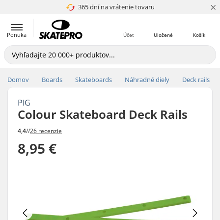
×
365 dní na vrátenie tovaru
4.8 z 5
Ponuka
Účet
Uložené
Košík
Domov
Boards
Skateboards
Náhradné diely
Deck rails
PIG
Colour Skateboard Deck Rails
4,4
//
26 recenzie
8,95 €