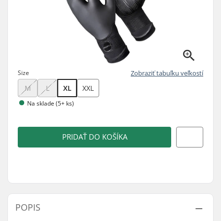
Size
Zobraziť tabuľku veľkostí
M
L
XL
XXL
Na sklade (5+ ks)
PRIDAŤ DO KOŠÍKA
POPIS