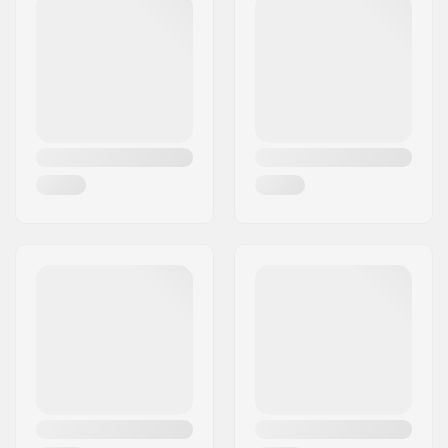
PSČ:
7400
Pohlavie:
Muži
Mesto:
Herning
Krajina:
Dánsko