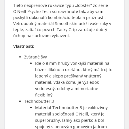
Tieto neoprénové rukavice typu „lobster“ zo série
O'Neill Psycho Tech sú navrhnuté tak, aby vám
poskytli dokonalú kombináciu tepla a pružnosti.
Vetruodolný materiál Smoothskin udrží vaše ruky v
teple, zatiaľ čo povrch Tacky Grip zaručuje dobrý
úchop na surfovom vybavení.
Vlastnosti:
Zvárané švy
Ide o 8 mm hrubý vonkajší materiál na
báze silikónu a uretánu, ktorý má trojito
lepený a slepo prešívaný vnútorný
materiál, vďaka čomu je výsledok
vodotesný, odolný a mimoriadne
flexibilný.
Technobutter 3
Materiál Technobutter 3 je exkluzívny
materiál spoločnosti O’Neill, ktorý je
superpružný, ľahký ako pierko a bol
spojený s penovým gumovým jadrom