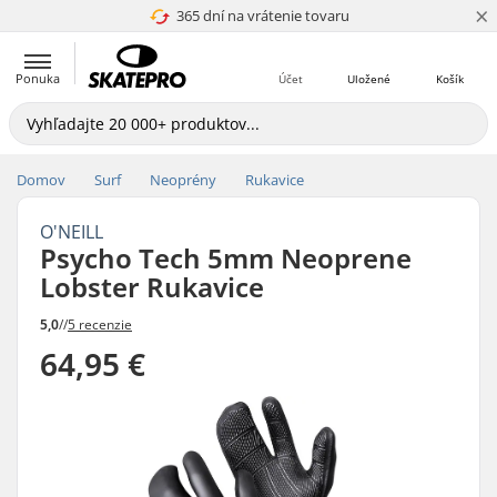
×
365 dní na vrátenie tovaru
4.8 z 5
Ponuka
Účet
Uložené
Košík
Domov
Surf
Neoprény
Rukavice
O'NEILL
Psycho Tech 5mm Neoprene
Lobster Rukavice
5,0
//
5 recenzie
64,95 €