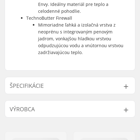
Envy. Ideálny materiál pre teplo a
celodenné pohodlie.
TechnoButter Firewall
Mimoriadne ľahká a izolačná vrstva z
neoprénu s integrovaným penovým
jadrom, vonkajšou hladkou vrstvou
odpudzujúcou vodu a vnútornou vrstvou
zadržiavajúcou teplo.
ŠPECIFIKÁCIE
Hrúbka:
5mm
VÝROBCA
Aktivita:
Wakeboarding,
Kitesurfing, Surfing,
Meno:
B-sport A/S
Windsurfing, SUP
Adresa:
Golfvej 10
(Stand Up Paddling)