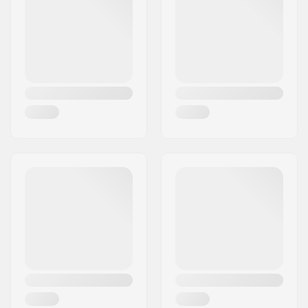
Mesto:
Herning
Pohlavie:
Muži
Krajina:
Dánsko