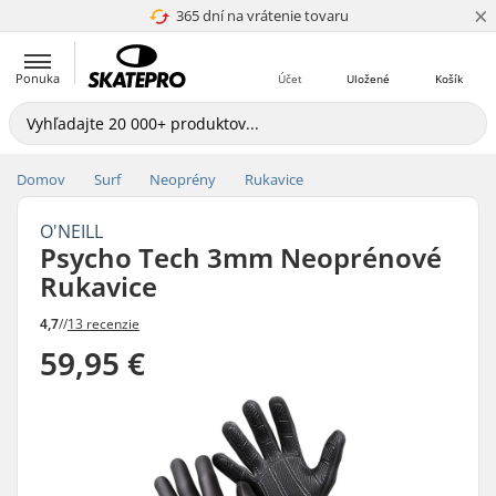
×
365 dní na vrátenie tovaru
4.8 z 5
Ponuka
Účet
Uložené
Košík
Domov
Surf
Neoprény
Rukavice
O'NEILL
Psycho Tech 3mm Neoprénové
Rukavice
4,7
//
13 recenzie
59,95 €