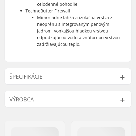
celodenné pohodlie.
TechnoButter Firewall
Mimoriadne ľahká a izolačná vrstva z
neoprénu s integrovaným penovým
jadrom, vonkajšou hladkou vrstvou
odpudzujúcou vodu a vnútornou vrstvou
zadržiavajúcou teplo.
ŠPECIFIKÁCIE
Hrúbka:
3mm
VÝROBCA
Aktivita:
Wakeboarding,
Kitesurfing, Surfing,
Meno:
B-sport A/S
Windsurfing, SUP
Adresa:
Golfvej 10
(Stand Up Paddling)
PSČ:
7400
Teplota vody:
14-18 °C