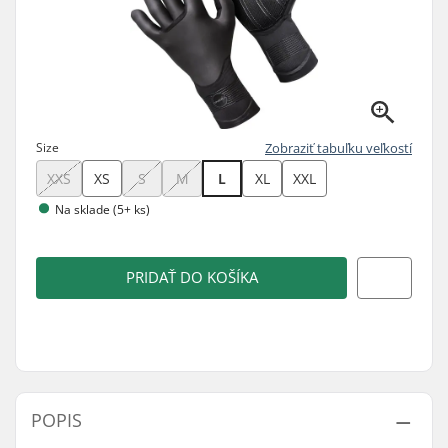
Size
Zobraziť tabuľku veľkostí
XXS
XS
S
M
L
XL
XXL
Na sklade (5+ ks)
PRIDAŤ DO KOŠÍKA
POPIS