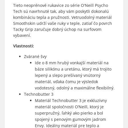
Tieto neoprénové rukavice zo série O'Neill Psycho
Tech sú navrhnuté tak, aby vám poskytli dokonalú
kombináciu tepla a pružnosti. Vetruodolný materiál
Smoothskin udrží vaše ruky v teple, zatiaľ čo povrch
Tacky Grip zaručuje dobrý úchop na surfovom
vybavení.
Vlastnosti:
Zvárané švy
Ide o 8 mm hrubý vonkajší materiál na
báze silikónu a uretánu, ktorý má trojito
lepený a slepo prešívaný vnútorný
materiál, vďaka čomu je výsledok
vodotesný, odolný a maximálne flexibilný.
Technobutter 3
Materiál Technobutter 3 je exkluzívny
materiál spoločnosti O’Neill, ktorý je
superpružný, ľahký ako pierko a bol
spojený s penovým gumovým jadrom
Envy. Ideálny materiál pre teplo a