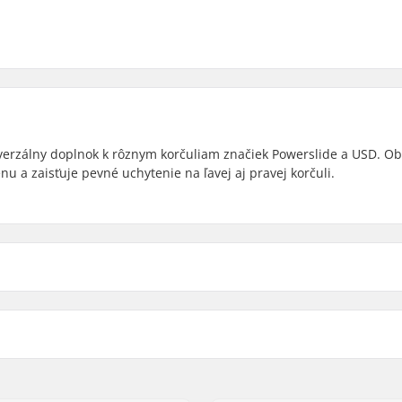
iverzálny doplnok k rôznym korčuliam značiek Powerslide a USD. O
a zaisťuje pevné uchytenie na ľavej aj pravej korčuli.
Speed Buckle:
bilné s
artikelvertriebs GmbH