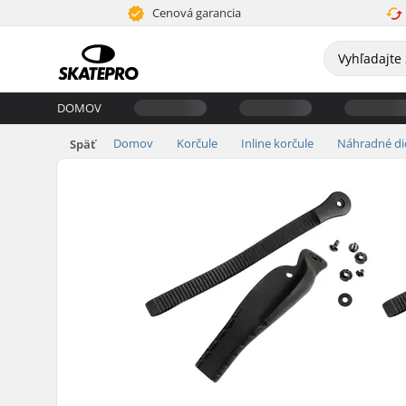
Cenová garancia
DOMOV
Domov
Korčule
Inline korčule
Náhradné di
Späť