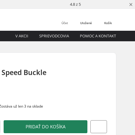
×
4.8 z 5
Účet
Uložené
Košík
V AKCII
SPRIEVODCOVIA
POMOC A KONTAKT
 Speed Buckle
ostáva už len 3 na sklade
PRIDAŤ DO KOŠÍKA