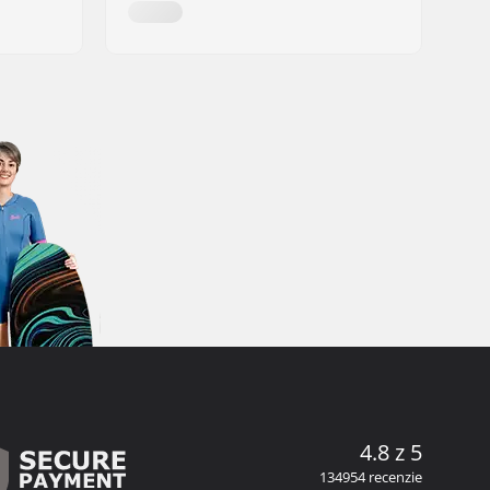
4.8 z 5
134954 recenzie