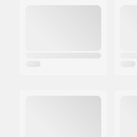
PSČ:
95463
Mesto:
Bindlach
Krajina:
Nemecko