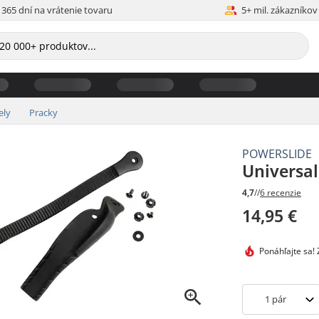
365 dní na vrátenie tovaru
5+ mil. zákazníkov
ely
Pracky
POWERSLIDE
Universal
4,7
//
6 recenzie
14,95 €
Ponáhľajte sa!
Z
1
pár