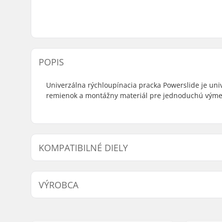
POPIS
Univerzálna rýchloupínacia pracka Powerslide je un
remienok a montážny materiál pre jednoduchú výmenu 
KOMPATIBILNÉ DIELY
Nájsť produkty kompatibilné s Powerslide Universal 
VÝROBCA
Kompati
Meno:
Powerslide Sport
Adresa:
Esbachgraben 1