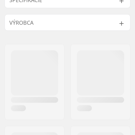
ŠPECIFIKÁCIE
Priemer sedlovky
25.4mm
VÝROBCA
BMX:
Hmotnosť:
18g
Meno:
We Make Things GmbH
Adresa:
RICHARD-BYRD-STR. 12
PSČ:
50829
Mesto:
Köln
Krajina:
Nemecko