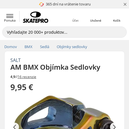
×
365 dní na vrátenie tovaru
4.8 z 5
Ponuka
Účet
Uložené
Košík
Domov
BMX
Sedlá
Objímky sedlovky
SALT
AM BMX Objímka Sedlovky
4,9
//
16 recenzie
9,95 €