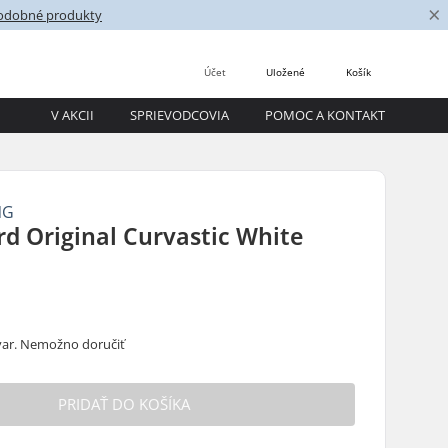
×
podobné produkty
Účet
Uložené
Košík
V AKCII
SPRIEVODCOVIA
POMOC A KONTAKT
NG
d Original Curvastic White
ar. Nemožno doručiť
PRIDAŤ DO KOŠÍKA