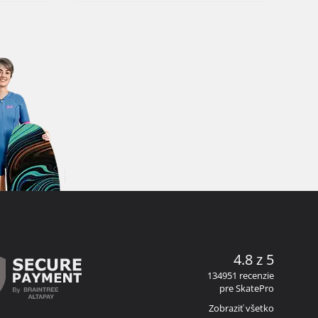
4.8 z 5
134951 recenzie
pre SkatePro
Zobraziť všetko