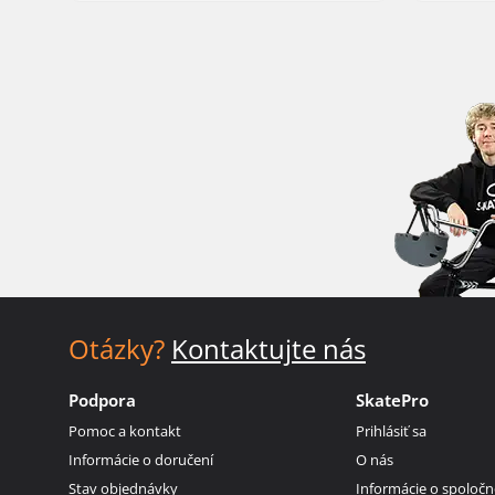
Otázky?
Kontaktujte nás
Podpora
SkatePro
Pomoc a kontakt
Prihlásiť sa
Informácie o doručení
O nás
Stav objednávky
Informácie o spoločn