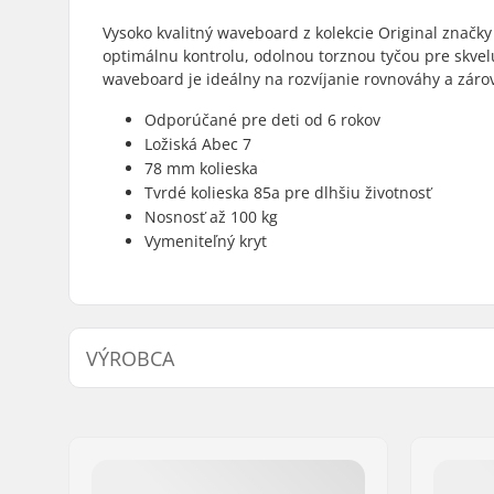
Vysoko kvalitný waveboard z kolekcie Original značk
optimálnu kontrolu, odolnou torznou tyčou pre skvel
waveboard je ideálny na rozvíjanie rovnováhy a záro
Odporúčané pre deti od 6 rokov
Ložiská Abec 7
78 mm kolieska
Tvrdé kolieska 85a pre dlhšiu životnosť
Nosnosť až 100 kg
Vymeniteľný kryt
VÝROBCA
Meno:
JustSupreme ApS
Adresa:
Ydervang 5
PSČ:
4300