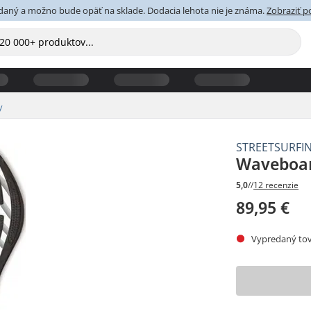
daný a možno bude opäť na sklade. Dodacia lehota nie je známa.
Zobraziť 
y
STREETSURFI
Waveboar
5,0
//
12 recenzie
89,95 €
Vypredaný tov