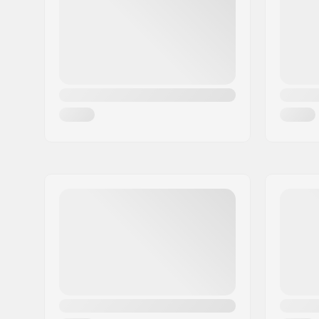
Mesto:
Holbæk
Krajina:
Dánsko