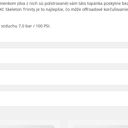
ienkom (dva z nich sú polstrované) vám táto topánka poskytne b
C Skeleton Trinity je to najlepšie, čo môže offroadové korčuľovanie
zduchu 7,0 bar / 100 PSI.
n Trinity Terénne Korčule:
Kompatibilné diely
Svetlá výška:
Materiál rámu:
Montáž:
artikelvertriebs GmbH
ka
Úroveň zručností: