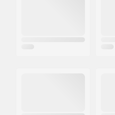
Mesto:
Bindlach
Krajina:
Nemecko