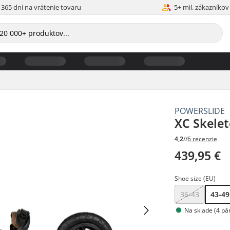
365 dní na vrátenie tovaru
5+ mil. zákazníkov
POWERSLIDE
XC Skelet
4,2
//
6 recenzie
439,95 €
Shoe size (EU)
36-43
43-49
Na sklade (4 pá