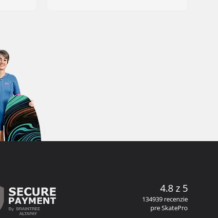
4.8 z 5
134939 recenzie
pre SkatePro