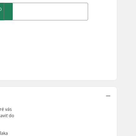
O
ré vás
aviť do
ďaka