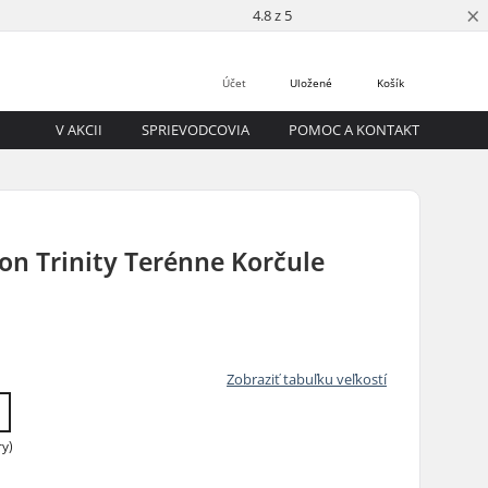
×
4.8 z 5
Účet
Uložené
Košík
V AKCII
SPRIEVODCOVIA
POMOC A KONTAKT
on Trinity Terénne Korčule
Zobraziť tabuľku veľkostí
ry)