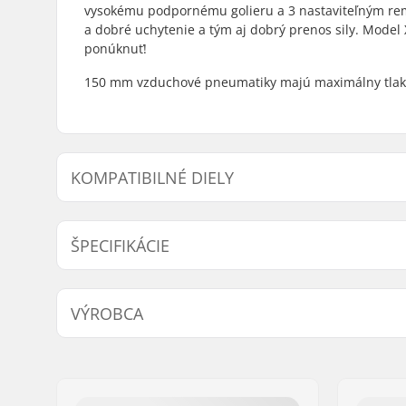
vysokému podpornému golieru a 3 nastaviteľným rem
a dobré uchytenie a tým aj dobrý prenos sily. Model X
ponúknuť!
150 mm vzduchové pneumatiky majú maximálny tlak v
KOMPATIBILNÉ DIELY
Nájsť produkty kompatibilné s Powerslide XC Skeleto
ŠPECIFIKÁCIE
Priemer kolieska:
150mm
VÝROBCA
Typ brzdy:
Zahrnuté
Presnosť ložísk:
ABEC-7
Meno:
Powerslide Sport
Typ koliesok:
Pneumati
Adresa:
Esbachgraben 1
Tlak v pneumatikách:
100psi
PSČ:
95463