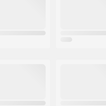
ný, Vetrané, So
Montáž:
ím
Brzda:
e, Powerstrap, Mikro-
Odporúčané pre:
ľná pracka