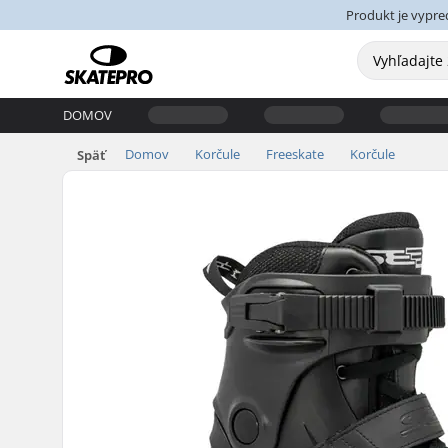
Produkt je vypre
DOMOV
Domov
Korčule
Freeskate
Korčule
Späť