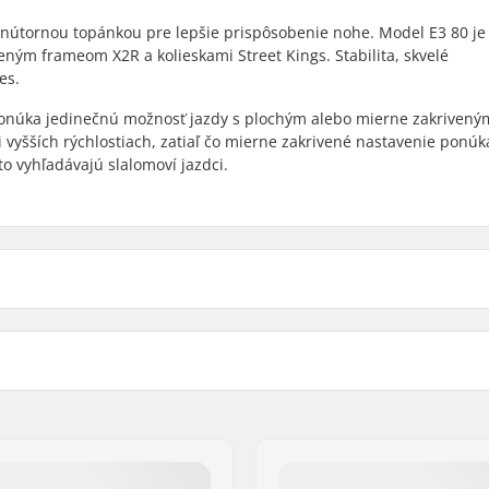
vnútornou topánkou pre lepšie prispôsobenie nohe. Model E3 80 je
eným frameom X2R a kolieskami Street Kings. Stabilita, skvelé
es.
ponúka jedinečnú možnosť jazdy s plochým alebo mierne zakrivený
i vyšších rýchlostiach, zatiaľ čo mierne zakrivené nastavenie ponú
o vyhľadávajú slalomoví jazdci.
Presnosť ložísk:
Typ rámu:
Max. priemer kolieska:
Materiál topánky:
Pokročilý
Materiál vnútornej topánk
Cuff: