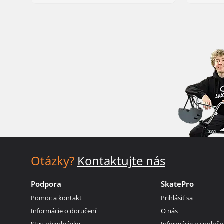
Otázky?
Kontaktujte nás
Podpora
SkatePro
Pomoc a kontakt
Prihlásiť sa
Informácie o doručení
O nás
Stav objednávky
Informácie o spoločn