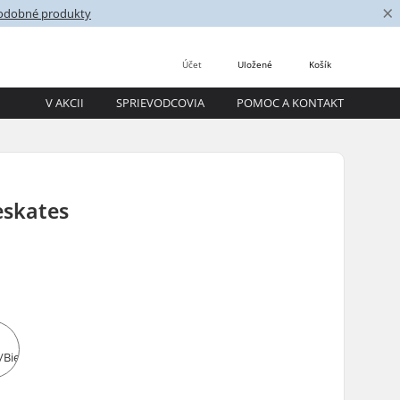
×
podobné produkty
Účet
Uložené
Košík
V AKCII
SPRIEVODCOVIA
POMOC A KONTAKT
eskates