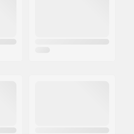
165mm
Nie
Freestyle skating