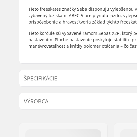
Tieto freeskates značky Seba disponujú vylepšenou 
vybavený ložiskami ABEC 5 pre plynulú jazdu, vylepš
prispôsobenie a hravosť tvoria základ týchto freeskat
Tieto korčule sú vybavené rámom Sebas X2R, ktorý 
nastavením. Ploché nastavenie poskytuje stabilitu pr
manévrovateľnosť a krátky polomer otáčania – čo čast
ŠPECIFIKÁCIE
Priemer kolieska:
80mm
VÝROBCA
Tvrdosť koliesok:
82A
Rázvor:
243mm
Meno:
Universkate SARL
Typ topánky/škrupiny:
Tvrdý
Adresa:
Rue de Bicetre 3
Úroveň zručností:
Pokročilý
,
PSČ:
94240
Materiál rámu:
Hliník