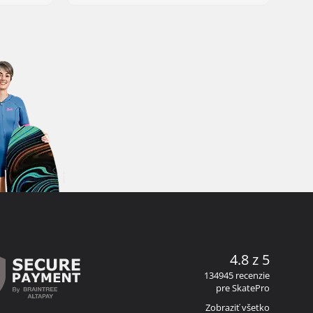
4.8 z 5
134945 recenzie
pre SkatePro
Zobraziť všetko