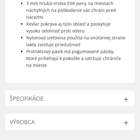
3 mm hrubá vrstva EVA peny na miestach
náchylných na poškodenie vás chráni pred
nárazmi
Kevlar pokrýva aj túto oblasť a poskytuje
vysokú odolnosť proti oderu
Nylonová sieťovina použitá na vnútornej strane
lakťa zaisťuje priedušnosť
Protisklzový pásik má pogumované pásiky,
ktoré priliehajú k pokožke a udržujú chrániče
na mieste
ŠPECIFIKÁCIE
Pohlavie:
Unisex
VÝROBCA
Pena:
EVA Memory Foam
Kryt:
Softcap
Meno:
Powerslide
Materiály:
Mesh, Polyester,