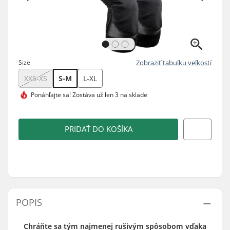
Size
Zobraziť tabuľku veľkostí
XXS-XS
S-M
L-XL
Ponáhľajte sa!
Zostáva už len 3 na sklade
PRIDAŤ DO KOŠÍKA
POPIS
Chráňte sa tým najmenej rušivým spôsobom vďaka