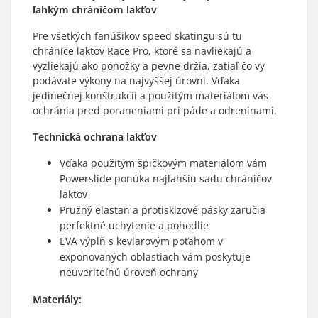
ľahkým chráničom lakťov
Pre všetkých fanúšikov speed skatingu sú tu
chrániče lakťov Race Pro, ktoré sa navliekajú a
vyzliekajú ako ponožky a pevne držia, zatiaľ čo vy
podávate výkony na najvyššej úrovni. Vďaka
jedinečnej konštrukcii a použitým materiálom vás
ochránia pred poraneniami pri páde a odreninami.
Technická ochrana lakťov
Vďaka použitým špičkovým materiálom vám
Powerslide ponúka najľahšiu sadu chráničov
lakťov
Pružný elastan a protisklzové pásky zaručia
perfektné uchytenie a pohodlie
EVA výplň s kevlarovým poťahom v
exponovaných oblastiach vám poskytuje
neuveriteľnú úroveň ochrany
Materiály: