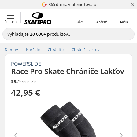
×
365 dní na vrátenie tovaru
4.8 z 5
Ponuka
Účet
Uložené
Košík
Domov
Korčule
Chrániče
Chrániče lakťov
POWERSLIDE
Race Pro Skate Chrániče Lakťov
3,9
//
9 recenzie
42,95 €