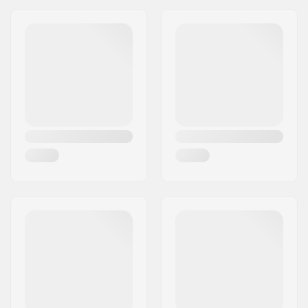
Sportartikelvertriebs GmbH
Elastane, Kevlar
Adresa:
Esbachgraben 1
Strih:
Compression sleeve
PSČ:
95463
design
Mesto:
Bindlach
Vnútorná výstelka:
Inside lining sock
Krajina:
Nemecko
Polstrovanie:
Exterior Kevlar cover,
EVA Padding
Zapínanie:
Compression Sleeve