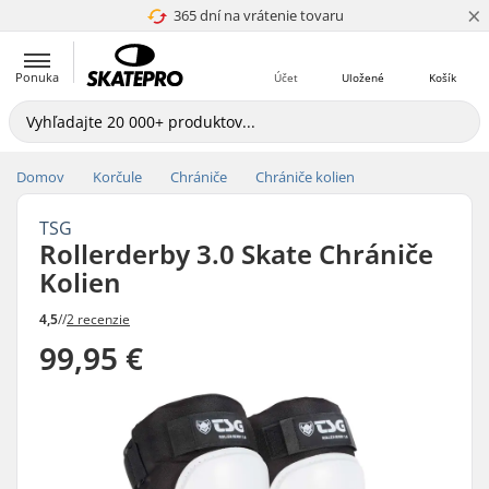
×
365 dní na vrátenie tovaru
4.8 z 5
Ponuka
Účet
Uložené
Košík
Domov
Korčule
Chrániče
Chrániče kolien
TSG
Rollerderby 3.0 Skate Chrániče
Kolien
4,5
//
2 recenzie
99,95 €