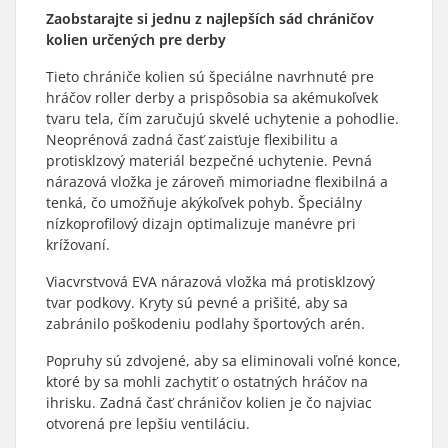
Zaobstarajte si jednu z najlepších sád chráničov
kolien určených pre derby
Tieto chrániče kolien sú špeciálne navrhnuté pre
hráčov roller derby a prispôsobia sa akémukoľvek
tvaru tela, čím zaručujú skvelé uchytenie a pohodlie.
Neoprénová zadná časť zaisťuje flexibilitu a
protisklzový materiál bezpečné uchytenie. Pevná
nárazová vložka je zároveň mimoriadne flexibilná a
tenká, čo umožňuje akýkoľvek pohyb. Špeciálny
nízkoprofilový dizajn optimalizuje manévre pri
krížovaní.
Viacvrstvová EVA nárazová vložka má protisklzový
tvar podkovy. Kryty sú pevné a prišité, aby sa
zabránilo poškodeniu podlahy športových arén.
Popruhy sú zdvojené, aby sa eliminovali voľné konce,
ktoré by sa mohli zachytiť o ostatných hráčov na
ihrisku. Zadná časť chráničov kolien je čo najviac
otvorená pre lepšiu ventiláciu.