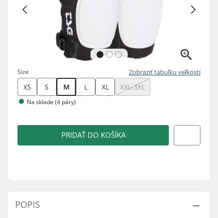
Size
Zobraziť tabuľku veľkostí
XS
S
M
L
XL
XXL-3XL
Na sklade (4 páry)
PRIDAŤ DO KOŠÍKA
POPIS