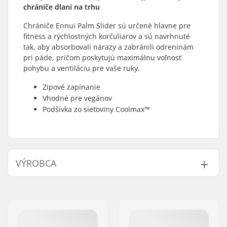
chrániče dlaní na trhu
Chrániče Ennui Palm Slider sú určené hlavne pre
fitness a rýchlostných korčuliarov a sú navrhnuté
tak, aby absorbovali nárazy a zabránili odreninám
pri páde, pričom poskytujú maximálnu voľnosť
pohybu a ventiláciu pre vaše ruky.
Zipové zapínanie
Vhodné pre vegánov
Podšívka zo sieťoviny Coolmax™
VÝROBCA
Meno:
Powerslide
Sportartikelvertriebs GmbH
Adresa:
Esbachgraben 1
PSČ:
95463