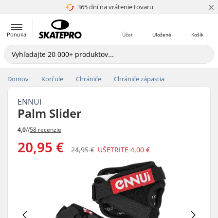
×
365 dní na vrátenie tovaru
4.8 z 5
Ponuka
Účet
Uložené
Košík
Domov
Korčule
Chrániče
Chrániče zápästia
ENNUI
Palm Slider
4,0
//
58 recenzie
20,95 €
24,95 €
UŠETRITE
4,00 €