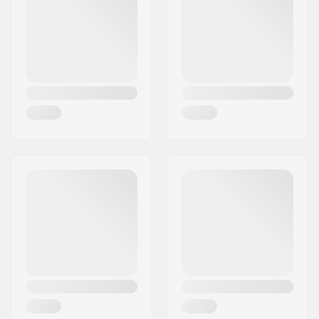
Mesto:
Bindlach
Krajina:
Nemecko