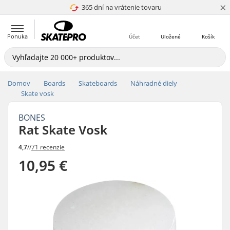
×
365 dní na vrátenie tovaru
4.8 z 5
Ponuka
Účet
Uložené
Košík
Domov
Boards
Skateboards
Náhradné diely
Skate vosk
BONES
Rat Skate Vosk
4,7
//
71 recenzie
10,95 €