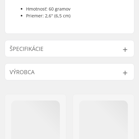
Hmotnosť: 60 gramov
Priemer: 2,6'' (6,5 cm)
ŠPECIFIKÁCIE
Hmotnosť:
60g
VÝROBCA
Meno:
JustSupreme ApS
Adresa:
Ydervang 5
PSČ:
4300
Mesto:
Holbæk
Krajina:
Dánsko